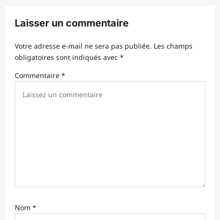
i
Laisser un commentaire
o
n
Votre adresse e-mail ne sera pas publiée.
Les champs
d
obligatoires sont indiqués avec
*
’
Commentaire
*
a
r
t
i
c
l
e
Nom
*