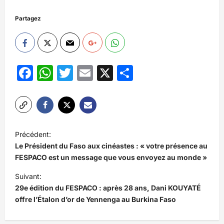
Partagez
Facebook
WhatsApp
Twitter
Email
X
Partager
N
Précédent:
a
Le Président du Faso aux cinéastes : « votre présence au
v
FESPACO est un message que vous envoyez au monde »
i
Suivant:
29e édition du FESPACO : après 28 ans, Dani KOUYATÉ
g
offre l’Étalon d’or de Yennenga au Burkina Faso
a
t