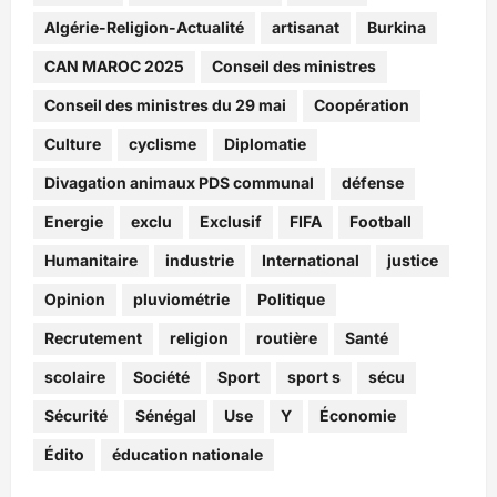
Algérie-Religion-Actualité
artisanat
Burkina
CAN MAROC 2025
Conseil des ministres
Conseil des ministres du 29 mai
Coopération
Culture
cyclisme
Diplomatie
Divagation animaux PDS communal
défense
Energie
exclu
Exclusif
FIFA
Football
Humanitaire
industrie
International
justice
Opinion
pluviométrie
Politique
Recrutement
religion
routière
Santé
scolaire
Société
Sport
sport s
sécu
Sécurité
Sénégal
Use
Y
Économie
Édito
éducation nationale