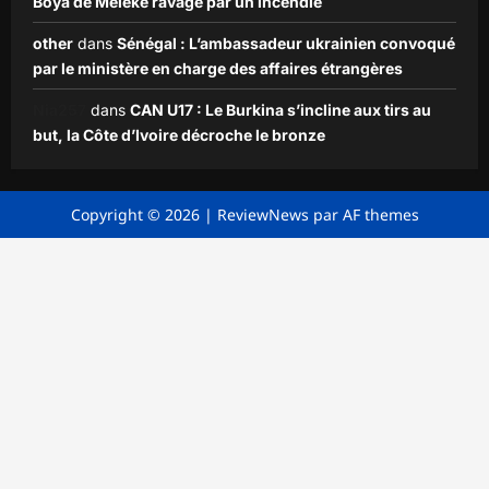
Boya de Mèlèkê ravagé par un incendie
other
dans
Sénégal : L’ambassadeur ukrainien convoqué
par le ministère en charge des affaires étrangères
Nia257
dans
CAN U17 : Le Burkina s’incline aux tirs au
but, la Côte d’Ivoire décroche le bronze
Copyright © 2026
|
ReviewNews
par AF themes