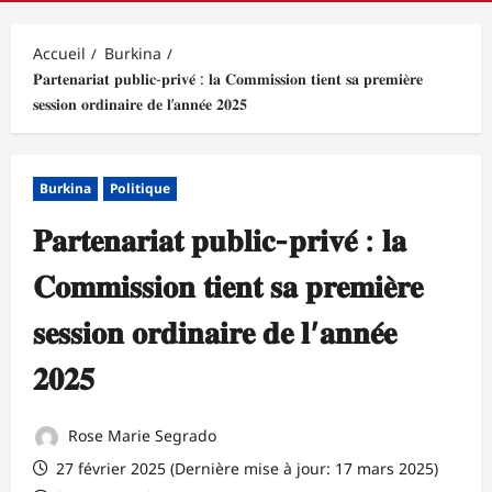
principal
Accueil
Burkina
𝐏𝐚𝐫𝐭𝐞𝐧𝐚𝐫𝐢𝐚𝐭 𝐩𝐮𝐛𝐥𝐢𝐜-𝐩𝐫𝐢𝐯𝐞́ : 𝐥𝐚 𝐂𝐨𝐦𝐦𝐢𝐬𝐬𝐢𝐨𝐧 𝐭𝐢𝐞𝐧𝐭 𝐬𝐚 𝐩𝐫𝐞𝐦𝐢𝐞̀𝐫𝐞
𝐬𝐞𝐬𝐬𝐢𝐨𝐧 𝐨𝐫𝐝𝐢𝐧𝐚𝐢𝐫𝐞 𝐝𝐞 𝐥’𝐚𝐧𝐧𝐞́𝐞 𝟐𝟎𝟐𝟓
Burkina
Politique
𝐏𝐚𝐫𝐭𝐞𝐧𝐚𝐫𝐢𝐚𝐭 𝐩𝐮𝐛𝐥𝐢𝐜-𝐩𝐫𝐢𝐯𝐞́ : 𝐥𝐚
𝐂𝐨𝐦𝐦𝐢𝐬𝐬𝐢𝐨𝐧 𝐭𝐢𝐞𝐧𝐭 𝐬𝐚 𝐩𝐫𝐞𝐦𝐢𝐞̀𝐫𝐞
𝐬𝐞𝐬𝐬𝐢𝐨𝐧 𝐨𝐫𝐝𝐢𝐧𝐚𝐢𝐫𝐞 𝐝𝐞 𝐥’𝐚𝐧𝐧𝐞́𝐞
𝟐𝟎𝟐𝟓
Rose Marie Segrado
27 février 2025 (Dernière mise à jour: 17 mars 2025)