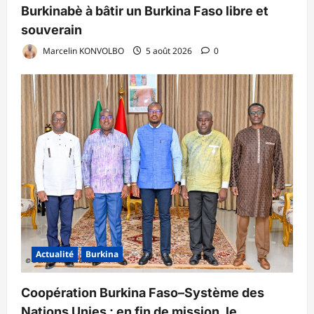
Burkinabè à bâtir un Burkina Faso libre et
souverain
Marcelin KONVOLBO
5 août 2026
0
Actualité
Burkina
Coopération Burkina Faso–Système des
Nations Unies : en fin de mission, le