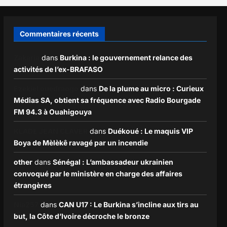
Commentaires récents
Zakaria
dans
Burkina : le gouvernement relance des
activités de l’ex-BRAFASO
Ezekiel ouédraogo
dans
De la plume au micro : Curieux
Médias SA, obtient sa fréquence avec Radio Bourgade
FM 94.3 à Ouahigouya
KLADE JEAN CLAVER
dans
Duékoué : Le maquis VIP
Boya de Mèlèkê ravagé par un incendie
other
dans
Sénégal : L’ambassadeur ukrainien
convoqué par le ministère en charge des affaires
étrangères
Nia257
dans
CAN U17 : Le Burkina s’incline aux tirs au
but, la Côte d’Ivoire décroche le bronze