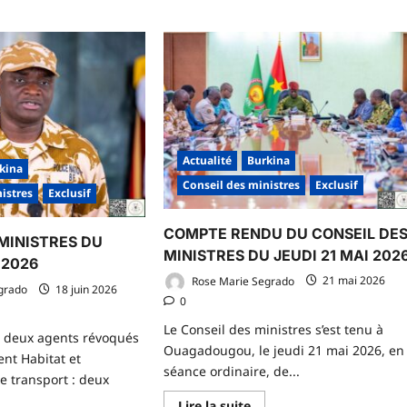
Actualité
Burkina
kina
Conseil des ministres
Exclusif
istres
Exclusif
COMPTE RENDU DU CONSEIL DE
MINISTRES DU
MINISTRES DU JEUDI 21 MAI 202
 2026
Rose Marie Segrado
21 mai 2026
grado
18 juin 2026
0
Le Conseil des ministres s’est tenu à
 : deux agents révoqués
Ouagadougou, le jeudi 21 mai 2026, en
nt Habitat et
séance ordinaire, de...
e transport : deux
En
Lire la suite