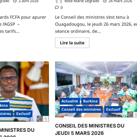
grado
2 avril 2026
Rose Marie Segrado
26 mars 2026
0
liards FCFA pour apurer
Le Conseil des ministres s’est tenu à
de l’AGSP –
Ouagadougou, le jeudi 26 mars 2026, e
 tarifs...
séance ordinaire, de...
En
Lire la suite
voir
savoir
us
plus
r
sur
NSEIL
CONSEIL
S
DES
NISTRES
MINISTRES
U
DU
UDI
26
MARS
RIL
2026
26
Actualité
Burkina
kina
Conseil des ministres
Exclusif
istres
Exclusif
CONSEIL DES MINISTRES DU
MINISTRES DU
JEUDI 5 MARS 2026