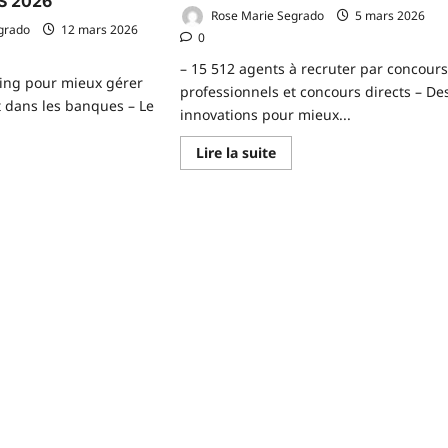
S 2026
Rose Marie Segrado
5 mars 2026
grado
12 mars 2026
0
– 15 512 agents à recruter par concour
ing pour mieux gérer
professionnels et concours directs – De
at dans les banques – Le
innovations pour mieux...
En
Lire la suite
savoir
plus
voir
sur
us
CONSEIL
r
DES
NSEIL
MINISTRES
S
DU
NISTRES
JEUDI
U
5
UDI
MARS
2026
ARS
26