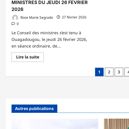
MINISTRES DU JEUDI 26 FEVRIER
2026
Rose Marie Segrado
27 février 2026
0
Le Conseil des ministres s’est tenu à
Ouagadougou, le jeudi 26 février 2026,
en séance ordinaire, de...
En
Lire la suite
savoir
plus
sur
Pagination
1
2
3
COMPTE
RENDU
des
DU
CONSEIL
publications
DES
MINISTRES
DU
JEUDI
26
Autres publications
FEVRIER
2026