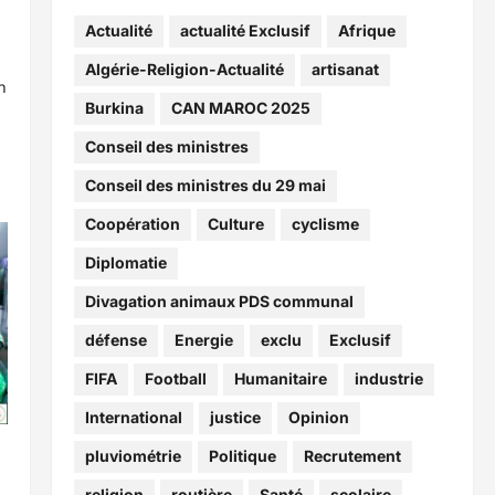
Actualité
actualité Exclusif
Afrique
Algérie-Religion-Actualité
artisanat
n
Burkina
CAN MAROC 2025
Conseil des ministres
Conseil des ministres du 29 mai
Coopération
Culture
cyclisme
Diplomatie
Divagation animaux PDS communal
défense
Energie
exclu
Exclusif
FIFA
Football
Humanitaire
industrie
International
justice
Opinion
pluviométrie
Politique
Recrutement
religion
routière
Santé
scolaire