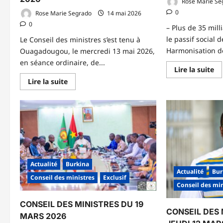
Rose Marie Se
0
Rose Marie Segrado
14 mai 2026
0
– Plus de 35 mil
le passif social 
Le Conseil des ministres s’est tenu à
Harmonisation des
Ouagadougou, le mercredi 13 mai 2026,
en séance ordinaire, de...
En
Lire la suite
sa
En
Lire la suite
pl
savoir
su
plus
CO
sur
DE
COMPTE
MI
RENDU
D
DU
JE
CONSEIL
2
DES
AV
MINISTRES
20
DU
MERCREDI
Actualité
Burkina
13
MAI
Actualité
Bur
Conseil des ministres
Exclusif
2026
Conseil des min
CONSEIL DES MINISTRES DU 19
CONSEIL DES 
MARS 2026