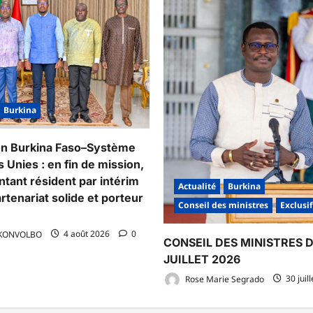
Burkina
on Burkina Faso–Système
 Unies : en fin de mission,
ntant résident par intérim
Actualité
Burkina
rtenariat solide et porteur
Conseil des ministres
Exclusif
 KONVOLBO
4 août 2026
0
CONSEIL DES MINISTRES 
JUILLET 2026
Rose Marie Segrado
30 juil