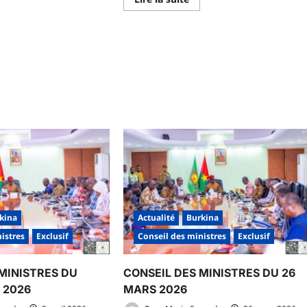
savoir
plus
sur
voir
COMPTE
us
RENDU
r
DU
NSEIL
CONSEIL
S
DES
NISTRES
MINISTRES
U
DU
UDI
JEUDI
21
IN
MAI
26
2026
kina
Actualité
Burkina
istres
Exclusif
Conseil des ministres
Exclusif
MINISTRES DU
CONSEIL DES MINISTRES DU 26
L 2026
MARS 2026