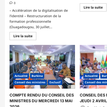
0
En
Lire la suite
sa
– Accélération de la digitalisation de
pl
l’identité – Restructuration de la
su
CO
formation professionnelle
DE
(Ouagadougou, 30 juillet...
MI
D
JE
En
Lire la suite
18
savoir
JU
plus
20
sur
CONSEIL
DES
MINISTRES
DU
30
JUILLET
2026
Actualité
Burkina
Actualité
Bur
Conseil des ministres
Exclusif
Conseil des min
COMPTE RENDU DU CONSEIL DES
CONSEIL DES 
MINISTRES DU MERCREDI 13 MAI
JEUDI 2 AVRI
2026