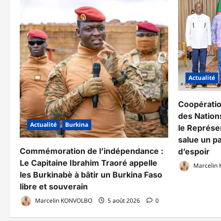
Actualité
Coopérati
des Nations
Actualité
Burkina
le Représe
salue un pa
Commémoration de l’indépendance :
d’espoir
Le Capitaine Ibrahim Traoré appelle
Marcelin
les Burkinabè à bâtir un Burkina Faso
libre et souverain
Marcelin KONVOLBO
5 août 2026
0