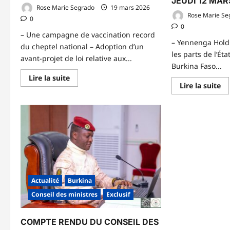
JEUDI 12 MAR
Rose Marie Segrado
19 mars 2026
Rose Marie Se
0
0
– Une campagne de vaccination record
– Yennenga Hold
du cheptel national – Adoption d’un
les parts de l’Ét
avant-projet de loi relative aux...
Burkina Faso...
En
Lire la suite
savoir
En
Lire la suite
plus
sa
sur
pl
CONSEIL
su
DES
CO
MINISTRES
DE
DU
MI
19
D
MARS
JE
2026
12
M
20
Actualité
Burkina
Conseil des ministres
Exclusif
COMPTE RENDU DU CONSEIL DES