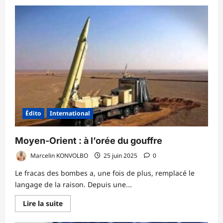
plus
sur
Influence
de
l’AES
:
Vers
une
recomposition
géopolitique
en
Afrique
de
l’Ouest
?
Édito
International
Moyen-Orient : à l’orée du gouffre
Marcelin KONVOLBO
25 juin 2025
0
Le fracas des bombes a, une fois de plus, remplacé le
langage de la raison. Depuis une...
En
Lire la suite
savoir
plus