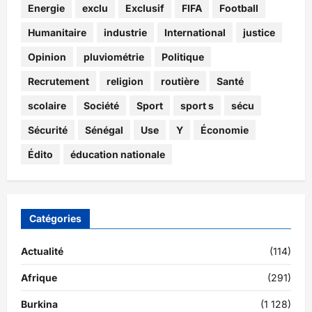
Energie
exclu
Exclusif
FIFA
Football
Humanitaire
industrie
International
justice
Opinion
pluviométrie
Politique
Recrutement
religion
routière
Santé
scolaire
Société
Sport
sport s
sécu
Sécurité
Sénégal
Use
Y
Économie
Édito
éducation nationale
Catégories
Actualité
(114)
Afrique
(291)
Burkina
(1 128)