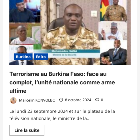
Edito/France-
Afrique
:
entre
ingratitude
et
malentendus
persistants
Burkina
Édito
Terrorisme au Burkina Faso: face au
complot, l’unité nationale comme arme
ultime
Marcelin KONVOLBO
8 octobre 2024
0
Le lundi 23 septembre 2024 et sur le plateau de la
télévision nationale, le ministre de la...
En
Lire la suite
savoir
plus