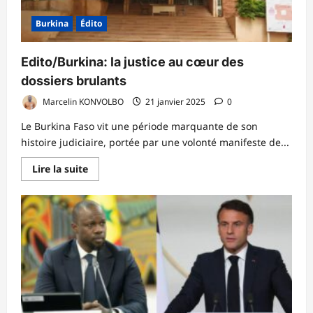
d’un
parti
Burkina
Édito
en
crise
Edito/Burkina: la justice au cœur des
dossiers brulants
Marcelin KONVOLBO
21 janvier 2025
0
Le Burkina Faso vit une période marquante de son
histoire judiciaire, portée par une volonté manifeste de...
En
Lire la suite
savoir
plus
sur
Edito/Burkina:
la
justice
au
cœur
des
dossiers
brulants