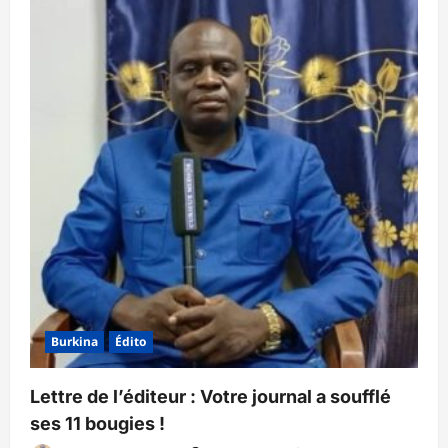
sur
Moyen-
Orient
:
à
l’orée
du
gouffre
Burkina
Édito
Lettre de l’éditeur : Votre journal a soufflé
ses 11 bougies !