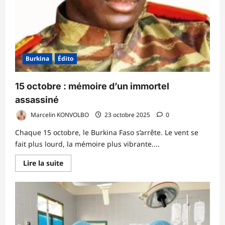
Burkina
Édito
15 octobre : mémoire d’un immortel
assassiné
Marcelin KONVOLBO
23 octobre 2025
0
Chaque 15 octobre, le Burkina Faso s’arrête. Le vent se
fait plus lourd, la mémoire plus vibrante....
En
Lire la suite
savoir
plus
sur
15
octobre :
mémoire
d’un
immortel