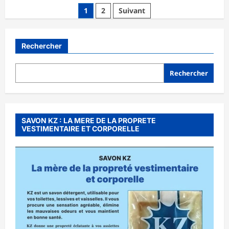
sur
Pagination
1
2
Suivant
Terrorisme
au
des
Burkina
Faso:
publications
face
Rechercher
au
complot,
l’unité
nationale
Rechercher
comme
arme
ultime
SAVON KZ : LA MERE DE LA PROPRETE
VESTIMENTAIRE ET CORPORELLE