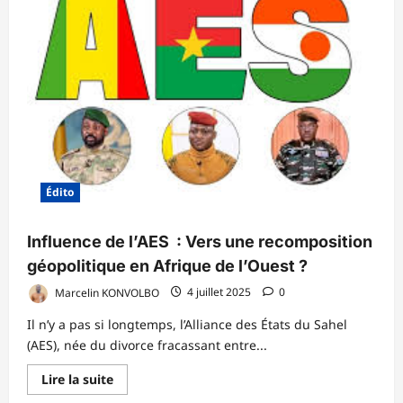
la
santé,
nos
héros
de
l’ombre
Édito
Influence de l’AES : Vers une recomposition
géopolitique en Afrique de l’Ouest ?
Marcelin KONVOLBO
4 juillet 2025
0
Il n’y a pas si longtemps, l’Alliance des États du Sahel
(AES), née du divorce fracassant entre...
En
Lire la suite
savoir