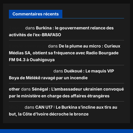
Commentaires récents
Zakaria
dans
Burkina : le gouvernement relance des
activités de l’ex-BRAFASO
Ezekiel ouédraogo
dans
De la plume au micro : Curieux
Médias SA, obtient sa fréquence avec Radio Bourgade
FM 94.3 à Ouahigouya
KLADE JEAN CLAVER
dans
Duékoué : Le maquis VIP
Boya de Mèlèkê ravagé par un incendie
other
dans
Sénégal : L’ambassadeur ukrainien convoqué
par le ministère en charge des affaires étrangères
Nia257
dans
CAN U17 : Le Burkina s’incline aux tirs au
but, la Côte d’Ivoire décroche le bronze