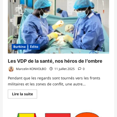
assassiné
Burkina
Édito
Les VDP de la santé, nos héros de l’ombre
Marcelin KONVOLBO
11 juillet 2025
0
Pendant que les regards sont tournés vers les fronts
militaires et les zones de conflit, une autre...
En
Lire la suite
savoir
plus
sur
Les
VDP
de