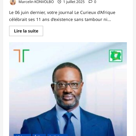
Marcelin KONVOLBO
1 juillet 2025
0
Le 06 juin dernier, votre journal Le Curieux d’Afrique
célébrait ses 11 ans d’existence sans tambour ni...
En
Lire la suite
savoir
plus
sur
Lettre
de
l’éditeur :
Votre
journal
a
soufflé
ses
11
bougies
!