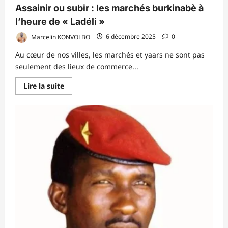
Assainir ou subir : les marchés burkinabè à
l’heure de « Ladéli »
Marcelin KONVOLBO
6 décembre 2025
0
Au cœur de nos villes, les marchés et yaars ne sont pas
seulement des lieux de commerce...
En
Lire la suite
savoir
plus
sur
Assainir
ou
subir :
les
marchés
burkinabè
à
l’heure
de
« Ladéli »