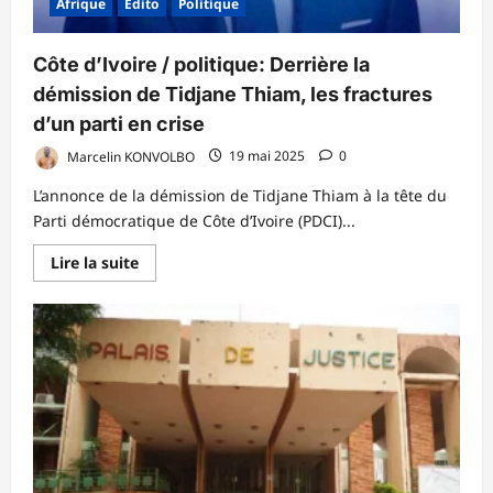
Afrique
Édito
Politique
Côte d’Ivoire / politique: Derrière la
démission de Tidjane Thiam, les fractures
d’un parti en crise
Marcelin KONVOLBO
19 mai 2025
0
L’annonce de la démission de Tidjane Thiam à la tête du
Parti démocratique de Côte d’Ivoire (PDCI)...
En
Lire la suite
savoir
plus
sur
Côte
d’Ivoire
/
politique:
Derrière
la
démission
de
Tidjane
Thiam,
les
fractures