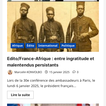
Afrique
Édito
International
Politique
Edito/France-Afrique : entre ingratitude et
malentendus persistants
Marcelin KONVOLBO
15 janvier 2025
0
Lors de la 30e conférence des ambassadeurs à Paris, le
lundi 6 janvier 2025, le président français...
En
Lire la suite
savoir
plus
sur