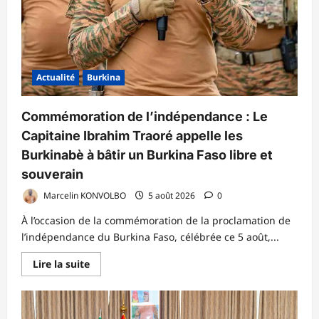
Actualité
Burkina
Commémoration de l’indépendance : Le
Capitaine Ibrahim Traoré appelle les
Burkinabè à bâtir un Burkina Faso libre et
souverain
Marcelin KONVOLBO
5 août 2026
0
À l’occasion de la commémoration de la proclamation de
l’indépendance du Burkina Faso, célébrée ce 5 août,...
En
Lire la suite
savoir
plus
sur
Commémoration
de