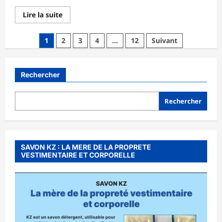
En
Lire la suite
savoir
plus
sur
Pagination
1
2
3
4
…
12
Suivant
FAIRE-
PART
des
DE
DÉCÈS
publications
ET
Rechercher
DE
DOUA
Rechercher
SAVON KZ : LA MERE DE LA PROPRETE
VESTIMENTAIRE ET CORPORELLE