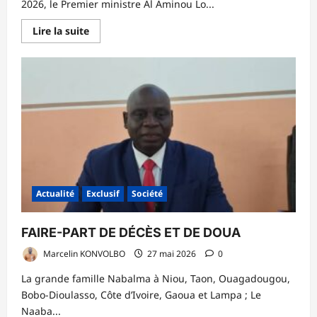
2026, le Premier ministre Al Aminou Lo...
En
Lire la suite
savoir
plus
sur
Sénégal
:
Un
nouveau
gouvernement
formé
sans
le
Pastef
Actualité
Exclusif
Société
FAIRE-PART DE DÉCÈS ET DE DOUA
Marcelin KONVOLBO
27 mai 2026
0
La grande famille Nabalma à Niou, Taon, Ouagadougou,
Bobo-Dioulasso, Côte d’Ivoire, Gaoua et Lampa ; Le
Naaba...