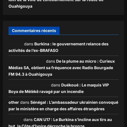
Ouahigouya
Commentaires récents
Zakaria
dans
Burkina : le gouvernement relance des
activités de l’ex-BRAFASO
Ezekiel ouédraogo
dans
De la plume au micro : Curieux
Médias SA, obtient sa fréquence avec Radio Bourgade
FM 94.3 à Ouahigouya
KLADE JEAN CLAVER
dans
Duékoué : Le maquis VIP
Boya de Mèlèkê ravagé par un incendie
other
dans
Sénégal : L’ambassadeur ukrainien convoqué
par le ministère en charge des affaires étrangères
Nia257
dans
CAN U17 : Le Burkina s’incline aux tirs au
but, la Côte d’Ivoire décroche le bronze