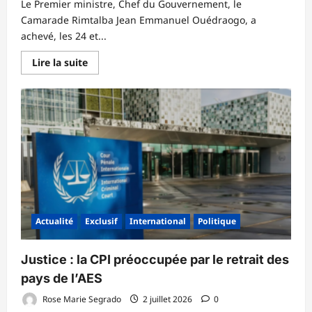
Le Premier ministre, Chef du Gouvernement, le
Camarade Rimtalba Jean Emmanuel Ouédraogo, a
achevé, les 24 et...
En
Lire la suite
savoir
plus
sur
Contrats
d’objectifs
2026
:
un
taux
moyen
d’exécution
de
55,16
%
à
mi-
Actualité
Exclusif
International
Politique
parcours,
la
Justice
en
‎Justice : la CPI préoccupée par le retrait des
tête
avec
pays de l’AES ‎
75,10
%
Rose Marie Segrado
2 juillet 2026
0