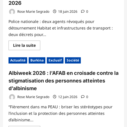
2026
Rose Marie Segrado
18 juin 2026
0
Police nationale : deux agents révoqués pour
détournement Habitat et infrastructures de transport :
deux décrets pour...
En
Lire la suite
savoir
plus
sur
Actualité
Burkina
Exclusif
Société
CONSEIL
DES
MINISTRES
Albiweek 2026 : l’AFAB en croisade contre la
DU
JEUDI
stigmatisation des personnes atteintes
18
JUIN
d’albinisme
2026
Rose Marie Segrado
12 juin 2026
0
“Fièrement dans ma PEAU : briser les stéréotypes pour
l’inclusion et la protection des personnes atteintes
d’albinisme...