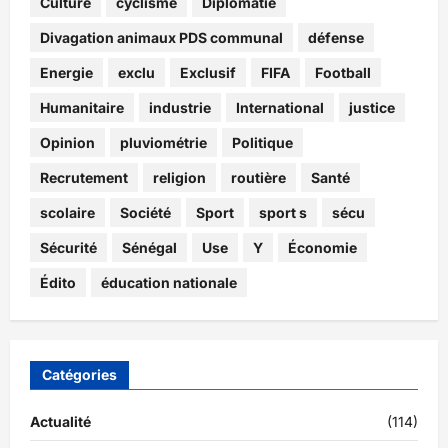
Culture
cyclisme
Diplomatie
Divagation animaux PDS communal
défense
Energie
exclu
Exclusif
FIFA
Football
Humanitaire
industrie
International
justice
Opinion
pluviométrie
Politique
Recrutement
religion
routière
Santé
scolaire
Société
Sport
sport s
sécu
Sécurité
Sénégal
Use
Y
Économie
Édito
éducation nationale
Catégories
Actualité
(114)