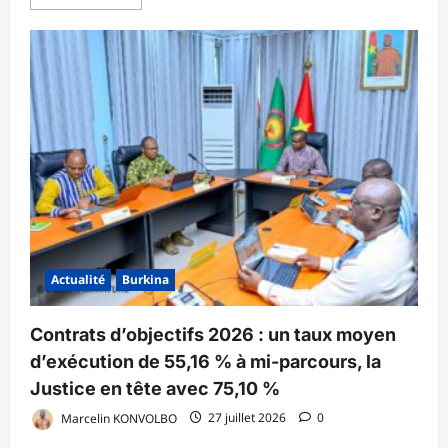
savoir
plus
sur
Lutte
contre
le
mariage
d’enfants
:
L’ADEP
et
le
CONAMEB
invitent
les
journalistes
à
jouer
leur
partition
Actualité
Burkina
dans
la
vulgarisation
du
Contrats d’objectifs 2026 : un taux moyen
nouveau
Code
d’exécution de 55,16 % à mi-parcours, la
des
personnes
Justice en tête avec 75,10 %
et
de
Marcelin KONVOLBO
27 juillet 2026
0
la
famille