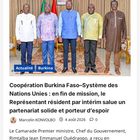
l’indépendance
:
Le
Capitaine
Ibrahim
Traoré
appelle
les
Burkinabè
à
bâtir
un
Burkina
Faso
libre
et
Actualité
Burkina
souverain
Coopération Burkina Faso–Système des
Nations Unies : en fin de mission, le
Représentant résident par intérim salue un
partenariat solide et porteur d’espoir
Marcelin KONVOLBO
4 août 2026
0
Le Camarade Premier ministre, Chef du Gouvernement,
Rimtalba Jean Emmanuel Ouédraogo, a reçu en