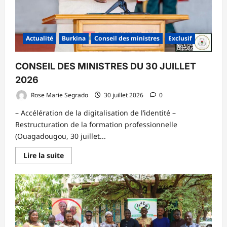
Actualité
Burkina
Conseil des ministres
Exclusif
CONSEIL DES MINISTRES DU 30 JUILLET
2026
Rose Marie Segrado
30 juillet 2026
0
– Accélération de la digitalisation de l’identité –
Restructuration de la formation professionnelle
(Ouagadougou, 30 juillet...
En
Lire la suite
savoir
plus
sur
CONSEIL
DES
MINISTRES
DU
30
JUILLET
2026