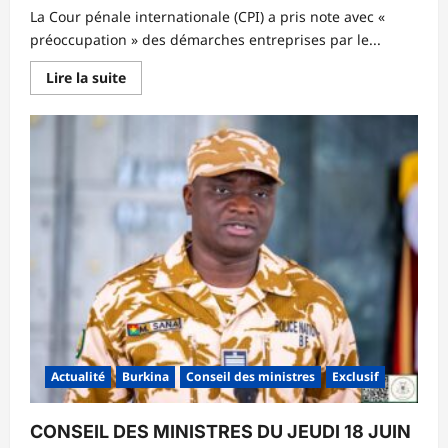
‎La Cour pénale internationale (CPI) a pris note avec «
préoccupation » des démarches entreprises par le...
En
Lire la suite
savoir
plus
sur
‎Justice
:
la
CPI
préoccupée
par
le
retrait
des
pays
de
l’AES
Actualité
Burkina
Conseil des ministres
Exclusif
CONSEIL DES MINISTRES DU JEUDI 18 JUIN