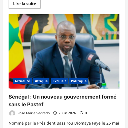
En
Lire la suite
savoir
plus
sur
Albiweek
2026
:
l’AFAB
en
croisade
contre
la
stigmatisation
des
personnes
atteintes
d’albinisme
Actualité
Afrique
Exclusif
Politique
Sénégal : Un nouveau gouvernement formé
sans le Pastef
Rose Marie Segrado
2 juin 2026
0
Nommé par le Président Bassirou Diomaye Faye le 25 mai