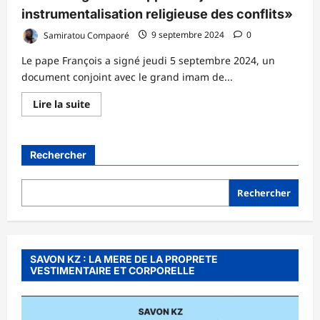
instrumentalisation religieuse des conflits»
Samiratou Compaoré
9 septembre 2024
0
Le pape François a signé jeudi 5 septembre 2024, un
document conjoint avec le grand imam de...
En
Lire la suite
savoir
plus
sur
Religion
:
Rechercher
Le
pape
et
le
Rechercher
grand
imam
de
Jakarta
signent
un
SAVON KZ : LA MERE DE LA PROPRETE
appel
VESTIMENTAIRE ET CORPORELLE
conjoint
contre
l’«
instrumentalisation
religieuse