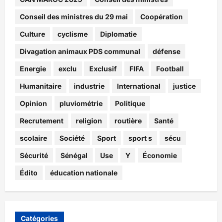
Conseil des ministres du 29 mai
Coopération
Culture
cyclisme
Diplomatie
Divagation animaux PDS communal
défense
Energie
exclu
Exclusif
FIFA
Football
Humanitaire
industrie
International
justice
Opinion
pluviométrie
Politique
Recrutement
religion
routière
Santé
scolaire
Société
Sport
sport s
sécu
Sécurité
Sénégal
Use
Y
Économie
Édito
éducation nationale
Catégories