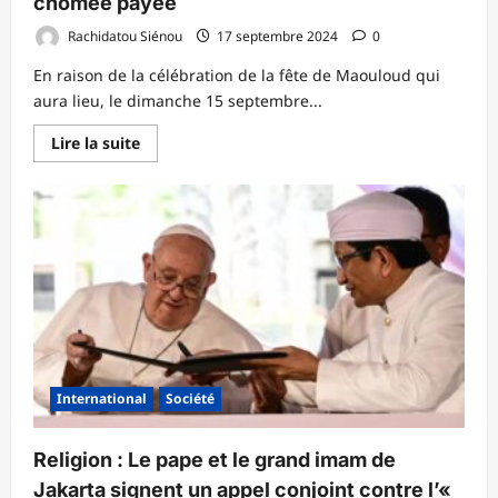
chômée payée
Rachidatou Siénou
17 septembre 2024
0
En raison de la célébration de la fête de Maouloud qui
aura lieu, le dimanche 15 septembre...
En
Lire la suite
savoir
plus
sur
Maouloud
:
La
journée
du
lundi
16
déclarée
chômée
payée
International
Société
Religion : Le pape et le grand imam de
Jakarta signent un appel conjoint contre l’«