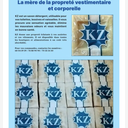
des
conflits»