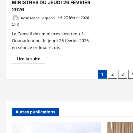
MINISTRES DU JEUDI 26 FEVRIER
2026
Rose Marie Segrado
27 février 2026
0
Le Conseil des ministres s’est tenu à
Ouagadougou, le jeudi 26 février 2026,
en séance ordinaire, de...
En
Lire la suite
savoir
plus
sur
Pagination
1
2
3
COMPTE
RENDU
des
DU
CONSEIL
publications
DES
MINISTRES
DU
JEUDI
26
Autres publications
FEVRIER
2026