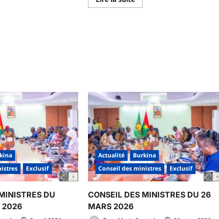
savoir
plus
sur
voir
COMPTE
us
RENDU
r
DU
NSEIL
CONSEIL
S
DES
NISTRES
MINISTRES
U
DU
UDI
JEUDI
21
IN
MAI
26
2026
kina
Actualité
Burkina
istres
Exclusif
Conseil des ministres
Exclusif
MINISTRES DU
CONSEIL DES MINISTRES DU 26
L 2026
MARS 2026