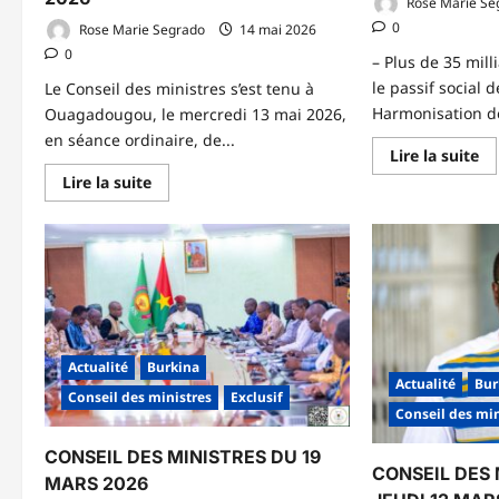
Rose Marie Se
0
Rose Marie Segrado
14 mai 2026
0
– Plus de 35 mil
le passif social 
Le Conseil des ministres s’est tenu à
Harmonisation des
Ouagadougou, le mercredi 13 mai 2026,
en séance ordinaire, de...
En
Lire la suite
sa
En
Lire la suite
pl
savoir
su
plus
CO
sur
DE
COMPTE
MI
RENDU
D
DU
JE
CONSEIL
2
DES
AV
MINISTRES
20
DU
MERCREDI
Actualité
Burkina
13
MAI
Actualité
Bur
Conseil des ministres
Exclusif
2026
Conseil des min
CONSEIL DES MINISTRES DU 19
CONSEIL DES 
MARS 2026