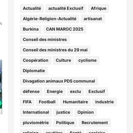
Actualité
actualité Exclusif
Afrique
Algérie-Religion-Actualité
artisanat
n
Burkina
CAN MAROC 2025
Conseil des ministres
Conseil des ministres du 29 mai
Coopération
Culture
cyclisme
Diplomatie
Divagation animaux PDS communal
défense
Energie
exclu
Exclusif
FIFA
Football
Humanitaire
industrie
International
justice
Opinion
pluviométrie
Politique
Recrutement
religion
routière
Santé
scolaire