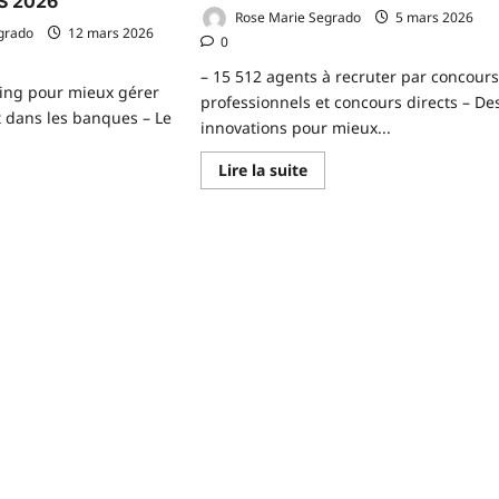
S 2026
Rose Marie Segrado
5 mars 2026
grado
12 mars 2026
0
– 15 512 agents à recruter par concour
ing pour mieux gérer
professionnels et concours directs – De
at dans les banques – Le
innovations pour mieux...
En
Lire la suite
savoir
plus
voir
sur
us
CONSEIL
r
DES
NSEIL
MINISTRES
S
DU
NISTRES
JEUDI
U
5
UDI
MARS
2026
ARS
26