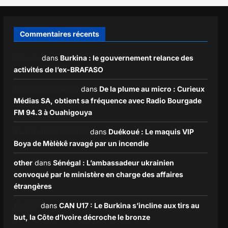
Commentaires récents
Zakaria
dans
Burkina : le gouvernement relance des
activités de l’ex-BRAFASO
Ezekiel ouédraogo
dans
De la plume au micro : Curieux
Médias SA, obtient sa fréquence avec Radio Bourgade
FM 94.3 à Ouahigouya
KLADE JEAN CLAVER
dans
Duékoué : Le maquis VIP
Boya de Mèlèkê ravagé par un incendie
other
dans
Sénégal : L’ambassadeur ukrainien
convoqué par le ministère en charge des affaires
étrangères
Nia257
dans
CAN U17 : Le Burkina s’incline aux tirs au
but, la Côte d’Ivoire décroche le bronze