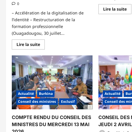
0
En
Lire la suite
sa
– Accélération de la digitalisation de
pl
l’identité – Restructuration de la
su
CO
formation professionnelle
DE
(Ouagadougou, 30 juillet...
MI
D
JE
En
Lire la suite
18
savoir
JU
plus
20
sur
CONSEIL
DES
MINISTRES
DU
30
JUILLET
2026
Actualité
Burkina
Actualité
Bur
Conseil des ministres
Exclusif
Conseil des min
COMPTE RENDU DU CONSEIL DES
CONSEIL DES 
MINISTRES DU MERCREDI 13 MAI
JEUDI 2 AVRI
2026