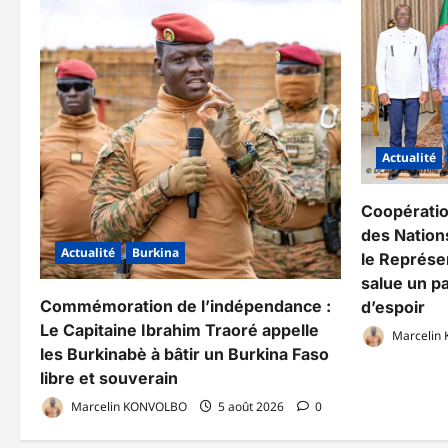
Actualité
Coopérati
des Nations
Actualité
Burkina
le Représe
salue un pa
Commémoration de l’indépendance :
d’espoir
Le Capitaine Ibrahim Traoré appelle
Marcelin
les Burkinabè à bâtir un Burkina Faso
libre et souverain
Marcelin KONVOLBO
5 août 2026
0