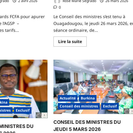
grado
2 avril 2026
Rose Marie Segrado
26 mars 2026
0
liards FCFA pour apurer
Le Conseil des ministres s’est tenu à
de l’AGSP –
Ouagadougou, le jeudi 26 mars 2026, e
 tarifs...
séance ordinaire, de...
En
Lire la suite
voir
savoir
us
plus
r
sur
NSEIL
CONSEIL
S
DES
NISTRES
MINISTRES
U
DU
UDI
26
MARS
RIL
2026
26
Actualité
Burkina
kina
Conseil des ministres
Exclusif
istres
Exclusif
CONSEIL DES MINISTRES DU
MINISTRES DU
JEUDI 5 MARS 2026