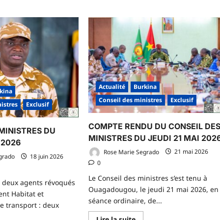
Actualité
Burkina
kina
Conseil des ministres
Exclusif
istres
Exclusif
COMPTE RENDU DU CONSEIL DE
MINISTRES DU
MINISTRES DU JEUDI 21 MAI 202
 2026
Rose Marie Segrado
21 mai 2026
grado
18 juin 2026
0
Le Conseil des ministres s’est tenu à
 : deux agents révoqués
Ouagadougou, le jeudi 21 mai 2026, en
nt Habitat et
séance ordinaire, de...
e transport : deux
En
Lire la suite