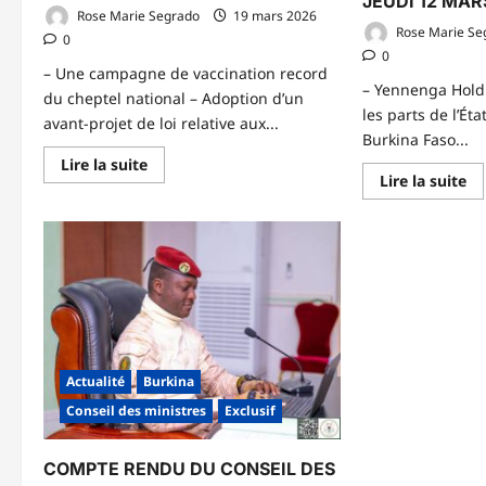
JEUDI 12 MAR
Rose Marie Segrado
19 mars 2026
Rose Marie Se
0
0
– Une campagne de vaccination record
– Yennenga Hold
du cheptel national – Adoption d’un
les parts de l’Ét
avant-projet de loi relative aux...
Burkina Faso...
En
Lire la suite
savoir
En
Lire la suite
plus
sa
sur
pl
CONSEIL
su
DES
CO
MINISTRES
DE
DU
MI
19
D
MARS
JE
2026
12
M
20
Actualité
Burkina
Conseil des ministres
Exclusif
COMPTE RENDU DU CONSEIL DES