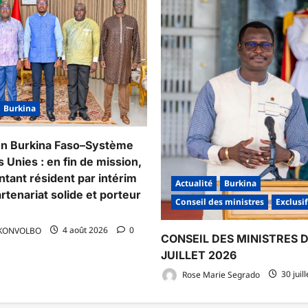
Burkina
on Burkina Faso–Système
 Unies : en fin de mission,
ntant résident par intérim
Actualité
Burkina
rtenariat solide et porteur
Conseil des ministres
Exclusif
 KONVOLBO
4 août 2026
0
CONSEIL DES MINISTRES 
JUILLET 2026
Rose Marie Segrado
30 juil