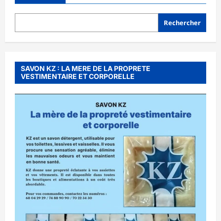
La
Gendarmerie
nationale
accompagne
Rechercher
les
populations
pour
la
réalisation
d’un
SAVON KZ : LA MERE DE LA PROPRETE
jardin
VESTIMENTAIRE ET CORPORELLE
potager