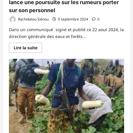
lance une poursuite sur les rumeurs porter
sur son personnel
Rachidatou Siénou
9 septembre 2024
0
Dans un communiqué signé et publié ce 22 aout 2024, la
direction générale des eaux et forêts...
En
Lire la suite
savoir
plus
sur
La
Direction
Général
des
Eaux
et
Forêts
:
lance
une
poursuite
sur
les
rumeurs
porter
sur
son