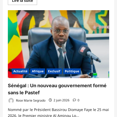
En
Lire la suite
savoir
plus
sur
Albiweek
2026
:
l’AFAB
en
croisade
contre
la
stigmatisation
des
personnes
atteintes
d’albinisme
Actualité
Afrique
Exclusif
Politique
Sénégal : Un nouveau gouvernement formé
sans le Pastef
Rose Marie Segrado
2 juin 2026
0
Nommé par le Président Bassirou Diomaye Faye le 25 mai
2026, le Premier ministre Al Aminou Lo...