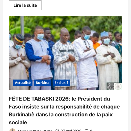
En
Lire la suite
savoir
plus
sur
FAIRE-
PART
DE
DÉCÈS
ET
DE
DOUA
Actualité
Burkina
Exclusif
FÊTE DE TABASKI 2026: le Président du
Faso insiste sur la responsabilité de chaque
Burkinabè dans la construction de la paix
sociale
Marcelin KONVOLBO
27 mai 2026
0