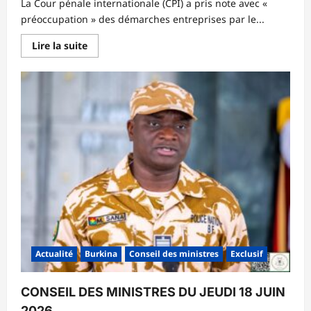
‎La Cour pénale internationale (CPI) a pris note avec «
des
personnes
préoccupation » des démarches entreprises par le...
et
de
la
En
Lire la suite
famille
savoir
plus
sur
‎Justice
:
la
CPI
préoccupée
par
le
retrait
des
pays
de
l’AES
Actualité
Burkina
Conseil des ministres
Exclusif
CONSEIL DES MINISTRES DU JEUDI 18 JUIN
2026