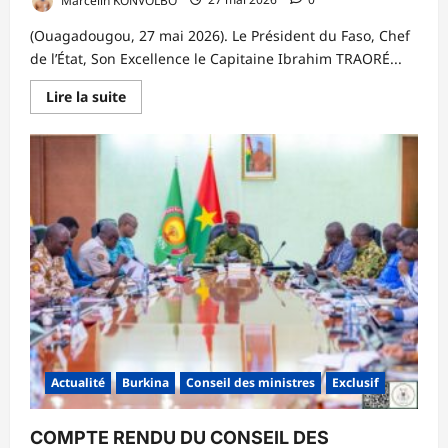
(Ouagadougou, 27 mai 2026). Le Président du Faso, Chef
de l’État, Son Excellence le Capitaine Ibrahim TRAORÉ...
En
Lire la suite
savoir
plus
sur
FÊTE
DE
TABASKI
2026:
le
Président
du
Faso
insiste
sur
la
responsabilité
de
chaque
Burkinabè
dans
la
Actualité
Burkina
Conseil des ministres
Exclusif
construction
de
la
paix
COMPTE RENDU DU CONSEIL DES
sociale