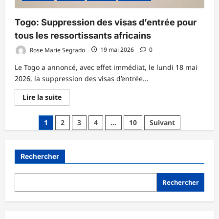
Togo: Suppression des visas d’entrée pour
tous les ressortissants africains
Rose Marie Segrado
19 mai 2026
0
Le Togo a annoncé, avec effet immédiat, le lundi 18 mai
2026, la suppression des visas d’entrée...
En
Lire la suite
savoir
plus
sur
Pagination
1
2
3
4
…
10
Suivant
Togo:
Suppression
des
des
visas
publications
d’entrée
Rechercher
pour
tous
les
ressortissants
Rechercher
africains