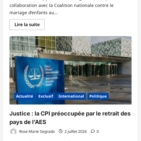
collaboration avec la Coalition nationale contre le
mariage d’enfants au...
En
Lire la suite
savoir
plus
sur
Lutte
contre
le
mariage
d’enfants
:
L’ADEP
et
le
CONAMEB
invitent
les
journalistes
Actualité
Exclusif
International
Politique
à
jouer
leur
partition
‎Justice : la CPI préoccupée par le retrait des
dans
la
pays de l’AES ‎
vulgarisation
du
Rose Marie Segrado
2 juillet 2026
0
nouveau
Code