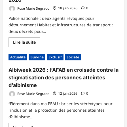
Rose Marie Segrado
18 juin 2026
0
Police nationale : deux agents révoqués pour
détournement Habitat et infrastructures de transport :
deux décrets pour...
En
Lire la suite
savoir
plus
sur
Actualité
Burkina
Exclusif
Société
CONSEIL
DES
MINISTRES
Albiweek 2026 : l’AFAB en croisade contre la
DU
JEUDI
stigmatisation des personnes atteintes
18
JUIN
d’albinisme
2026
Rose Marie Segrado
12 juin 2026
0
“Fièrement dans ma PEAU : briser les stéréotypes pour
l’inclusion et la protection des personnes atteintes
d’albinisme...