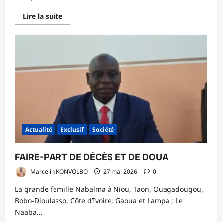
En
Lire la suite
savoir
plus
sur
Sénégal
:
Un
nouveau
gouvernement
formé
sans
le
Pastef
Actualité
Exclusif
Société
FAIRE-PART DE DÉCÈS ET DE DOUA
Marcelin KONVOLBO
27 mai 2026
0
La grande famille Nabalma à Niou, Taon, Ouagadougou,
Bobo-Dioulasso, Côte d’Ivoire, Gaoua et Lampa ; Le
Naaba...