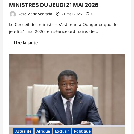
MINISTRES DU JEUDI 21 MAI 2026
Rose Marie Segrado
21 mai 2026
0
Le Conseil des ministres s’est tenu à Ouagadougou, le
jeudi 21 mai 2026, en séance ordinaire, de...
En
Lire la suite
savoir
plus
sur
COMPTE
RENDU
DU
CONSEIL
DES
MINISTRES
DU
JEUDI
21
MAI
2026
Actualité
Afrique
Exclusif
Politique