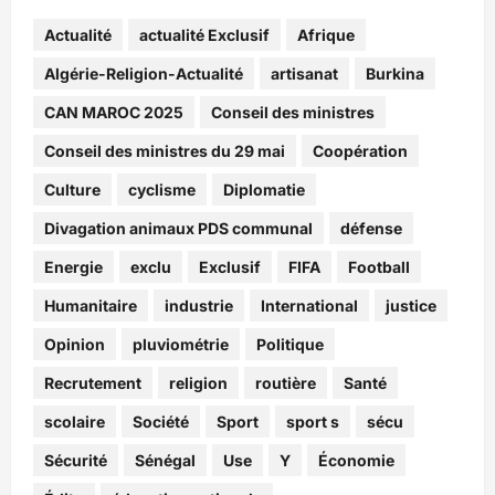
Actualité
actualité Exclusif
Afrique
Algérie-Religion-Actualité
artisanat
Burkina
CAN MAROC 2025
Conseil des ministres
Conseil des ministres du 29 mai
Coopération
Culture
cyclisme
Diplomatie
Divagation animaux PDS communal
défense
Energie
exclu
Exclusif
FIFA
Football
Humanitaire
industrie
International
justice
Opinion
pluviométrie
Politique
Recrutement
religion
routière
Santé
scolaire
Société
Sport
sport s
sécu
Sécurité
Sénégal
Use
Y
Économie