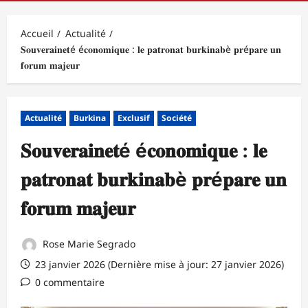
principal
Accueil
Actualité
𝐒𝐨𝐮𝐯𝐞𝐫𝐚𝐢𝐧𝐞𝐭é é𝐜𝐨𝐧𝐨𝐦𝐢𝐪𝐮𝐞 : 𝐥𝐞 𝐩𝐚𝐭𝐫𝐨𝐧𝐚𝐭 𝐛𝐮𝐫𝐤𝐢𝐧𝐚𝐛è 𝐩𝐫é𝐩𝐚𝐫𝐞 𝐮𝐧
𝐟𝐨𝐫𝐮𝐦 𝐦𝐚𝐣𝐞𝐮𝐫
Actualité
Burkina
Exclusif
Société
𝐒𝐨𝐮𝐯𝐞𝐫𝐚𝐢𝐧𝐞𝐭é é𝐜𝐨𝐧𝐨𝐦𝐢𝐪𝐮𝐞 : 𝐥𝐞
𝐩𝐚𝐭𝐫𝐨𝐧𝐚𝐭 𝐛𝐮𝐫𝐤𝐢𝐧𝐚𝐛è 𝐩𝐫é𝐩𝐚𝐫𝐞 𝐮𝐧
𝐟𝐨𝐫𝐮𝐦 𝐦𝐚𝐣𝐞𝐮𝐫
Rose Marie Segrado
23 janvier 2026 (Dernière mise à jour: 27 janvier 2026)
0 commentaire