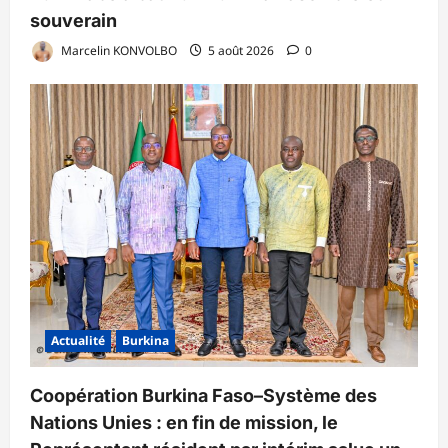
souverain
Marcelin KONVOLBO
5 août 2026
0
Actualité
Burkina
Coopération Burkina Faso–Système des
Nations Unies : en fin de mission, le