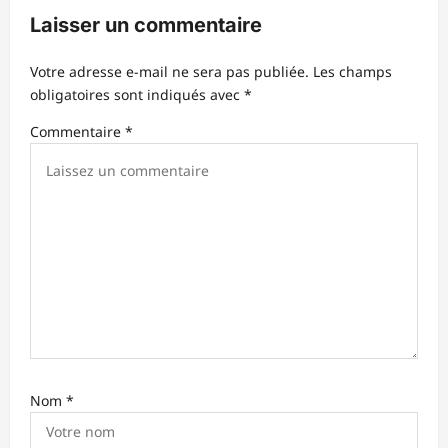
i
Laisser un commentaire
o
n
Votre adresse e-mail ne sera pas publiée.
Les champs
d
obligatoires sont indiqués avec
*
’
Commentaire
*
a
r
t
i
c
l
e
Nom
*