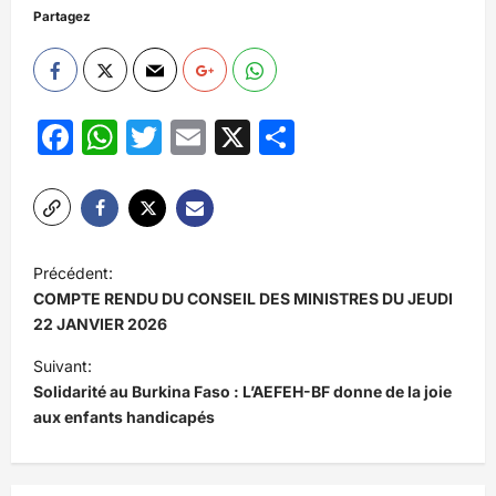
Partagez
Facebook
WhatsApp
Twitter
Email
X
Partager
N
Précédent:
a
COMPTE RENDU DU CONSEIL DES MINISTRES DU JEUDI
v
22 JANVIER 2026
i
Suivant:
Solidarité au Burkina Faso : L’AEFEH-BF donne de la joie
g
aux enfants handicapés
a
t