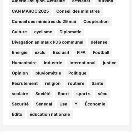
Algérie-Religion-Actualité
artisanat
Burkina
CAN MAROC 2025
Conseil des ministres
Conseil des ministres du 29 mai
Coopération
Culture
cyclisme
Diplomatie
Divagation animaux PDS communal
défense
Energie
exclu
Exclusif
FIFA
Football
Humanitaire
industrie
International
justice
Opinion
pluviométrie
Politique
Recrutement
religion
routière
Santé
scolaire
Société
Sport
sport s
sécu
Sécurité
Sénégal
Use
Y
Économie
Édito
éducation nationale