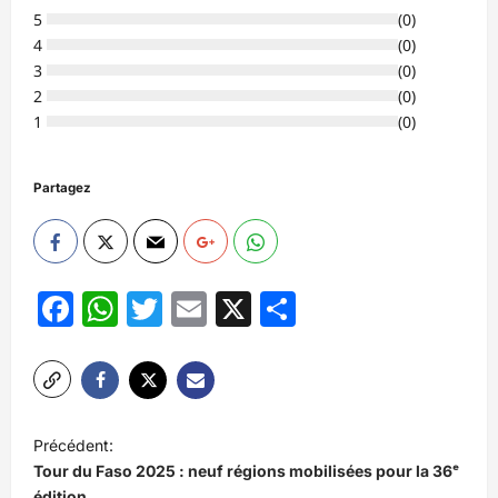
5
(
0
)
4
(
0
)
3
(
0
)
2
(
0
)
1
(
0
)
Partagez
Facebook
WhatsApp
Twitter
Email
X
Partager
N
Précédent:
a
Tour du Faso 2025 : neuf régions mobilisées pour la 36ᵉ
édition