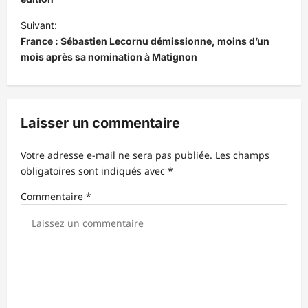
v
i
Suivant:
France : Sébastien Lecornu démissionne, moins d’un
g
mois après sa nomination à Matignon
a
t
i
Laisser un commentaire
o
n
Votre adresse e-mail ne sera pas publiée.
Les champs
d
obligatoires sont indiqués avec
*
’
Commentaire
*
a
r
t
i
c