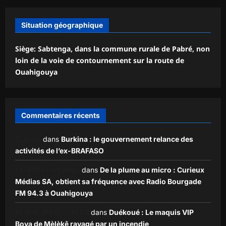
Situation géographique
Siège: Sabtenga, dans la commune rurale de Pabré, non
loin de la voie de contournement sur la route de
Ouahigouya
Commentaires récents
Zakaria
dans
Burkina : le gouvernement relance des
activités de l’ex-BRAFASO
Ezekiel ouédraogo
dans
De la plume au micro : Curieux
Médias SA, obtient sa fréquence avec Radio Bourgade
FM 94.3 à Ouahigouya
KLADE JEAN CLAVER
dans
Duékoué : Le maquis VIP
Boya de Mèlèkê ravagé par un incendie