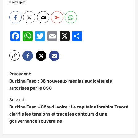
Partagez
Facebook
WhatsApp
Twitter
Email
X
Partager
N
Précédent:
a
Burkina Faso : 36 nouveaux médias audiovisuels
v
autorisés par le CSC
i
Suivant:
Burkina Faso – Côte d’Ivoire : Le capitaine Ibrahim Traoré
g
clarifie les tensions et trace les contours d’une
a
gouvernance souveraine
t
i