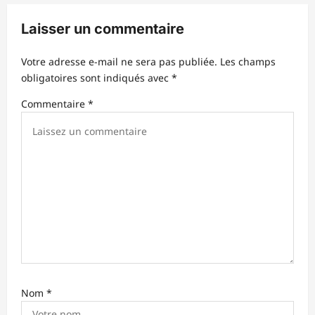
o
Laisser un commentaire
n
d
Votre adresse e-mail ne sera pas publiée.
Les champs
obligatoires sont indiqués avec
*
’
Commentaire
*
a
r
t
i
c
l
e
Nom
*