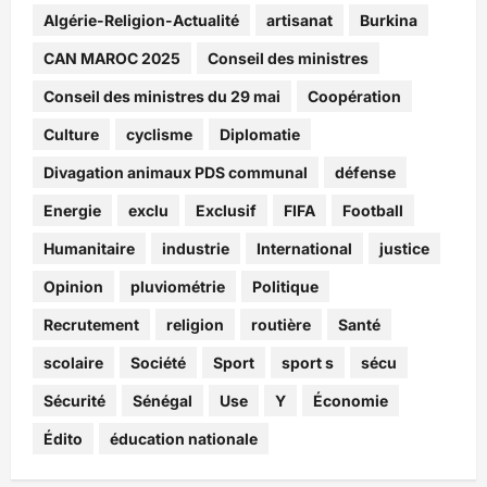
Algérie-Religion-Actualité
artisanat
Burkina
CAN MAROC 2025
Conseil des ministres
Conseil des ministres du 29 mai
Coopération
Culture
cyclisme
Diplomatie
Divagation animaux PDS communal
défense
Energie
exclu
Exclusif
FIFA
Football
Humanitaire
industrie
International
justice
Opinion
pluviométrie
Politique
Recrutement
religion
routière
Santé
scolaire
Société
Sport
sport s
sécu
Sécurité
Sénégal
Use
Y
Économie
Édito
éducation nationale