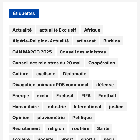
Étiquettes
Actualité
actualité Exclusif
Afrique
Algérie-Religion-Actualité
artisanat
Burkina
CAN MAROC 2025
Conseil des ministres
Conseil des ministres du 29 mai
Coopération
Culture
cyclisme
Diplomatie
Divagation animaux PDS communal
défense
Energie
exclu
Exclusif
FIFA
Football
Humanitaire
industrie
International
justice
Opinion
pluviométrie
Politique
Recrutement
religion
routière
Santé
scolaire
Société
Sport
sport s
sécu