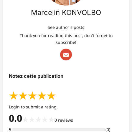
Marcelin KONVOLBO
See author's posts
Thank you for reading this post, don't forget to
subscribe!
Notez cette publication
★
★
★
★
★
Login to submit a rating.
0.0
★
★
★
★
★
0
reviews
5
(
0
)