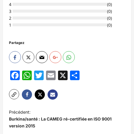
4
(
0
)
3
(
0
)
2
(
0
)
1
(
0
)
Partagez
Facebook
WhatsApp
Twitter
Email
X
Partager
N
Précédent:
a
Burkina/santé : La CAMEG ré-certifiée en ISO 9001
v
version 2015