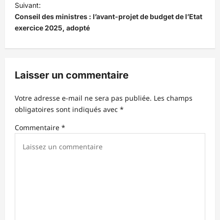
i
Suivant:
Conseil des ministres : l’avant-projet de budget de l’Etat
g
exercice 2025, adopté
a
t
i
Laisser un commentaire
o
n
Votre adresse e-mail ne sera pas publiée.
Les champs
d
obligatoires sont indiqués avec
*
’
Commentaire
*
a
r
t
i
c
l