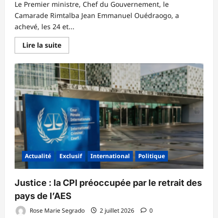
Le Premier ministre, Chef du Gouvernement, le
Camarade Rimtalba Jean Emmanuel Ouédraogo, a
achevé, les 24 et...
En
Lire la suite
savoir
plus
sur
Contrats
d’objectifs
2026
:
un
taux
moyen
d’exécution
de
55,16
%
à
mi-
Actualité
Exclusif
International
Politique
parcours,
la
Justice
en
‎Justice : la CPI préoccupée par le retrait des
tête
avec
pays de l’AES ‎
75,10
%
Rose Marie Segrado
2 juillet 2026
0