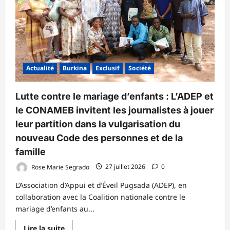
2026
Actualité
Burkina
Exclusif
Société
Lutte contre le mariage d’enfants : L’ADEP et
le CONAMEB invitent les journalistes à jouer
leur partition dans la vulgarisation du
nouveau Code des personnes et de la
famille
Rose Marie Segrado
27 juillet 2026
0
L’Association d’Appui et d’Éveil Pugsada (ADEP), en
collaboration avec la Coalition nationale contre le
mariage d’enfants au...
En
Lire la suite