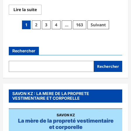
En
Lire la suite
savoir
plus
sur
Pagination
1
2
3
4
…
163
Suivant
FAIRE-
PART
des
DE
DÉCÈS
publications
ET
DE
DOUA
Rechercher
Rechercher
SAVON KZ : LA MERE DE LA PROPRETE
VESTIMENTAIRE ET CORPORELLE