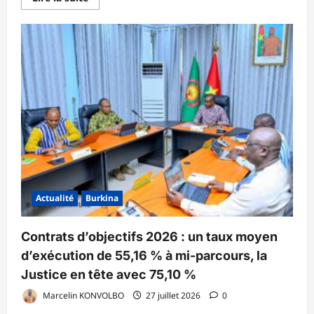
savoir
plus
sur
Lutte
contre
le
mariage
d’enfants
:
L’ADEP
et
le
CONAMEB
invitent
les
journalistes
à
jouer
leur
partition
Actualité
Burkina
dans
la
vulgarisation
du
Contrats d’objectifs 2026 : un taux moyen
nouveau
Code
d’exécution de 55,16 % à mi-parcours, la
des
personnes
Justice en tête avec 75,10 %
et
de
Marcelin KONVOLBO
27 juillet 2026
0
la
famille