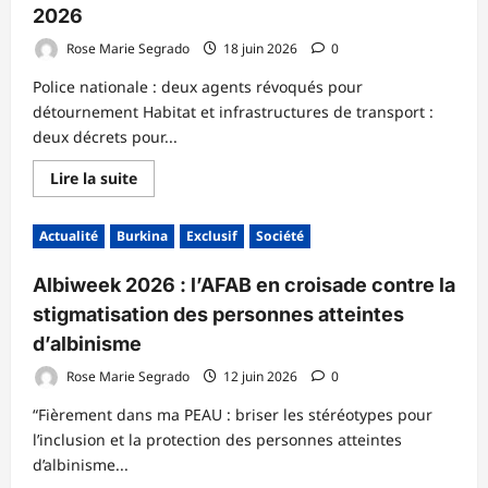
2026
Rose Marie Segrado
18 juin 2026
0
Police nationale : deux agents révoqués pour
détournement Habitat et infrastructures de transport :
deux décrets pour...
En
Lire la suite
savoir
plus
sur
Actualité
Burkina
Exclusif
Société
CONSEIL
DES
MINISTRES
Albiweek 2026 : l’AFAB en croisade contre la
DU
JEUDI
stigmatisation des personnes atteintes
18
JUIN
d’albinisme
2026
Rose Marie Segrado
12 juin 2026
0
“Fièrement dans ma PEAU : briser les stéréotypes pour
l’inclusion et la protection des personnes atteintes
d’albinisme...