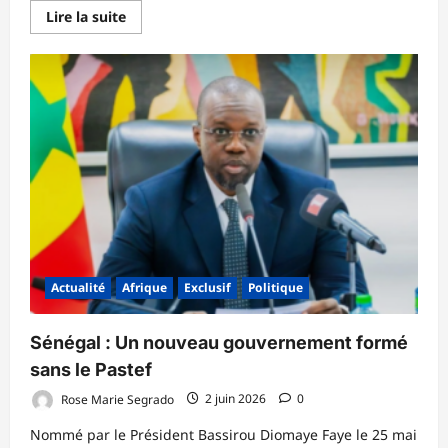
En
Lire la suite
savoir
plus
sur
Albiweek
2026
:
l’AFAB
en
croisade
contre
la
stigmatisation
des
personnes
atteintes
d’albinisme
Actualité
Afrique
Exclusif
Politique
Sénégal : Un nouveau gouvernement formé
sans le Pastef
Rose Marie Segrado
2 juin 2026
0
Nommé par le Président Bassirou Diomaye Faye le 25 mai