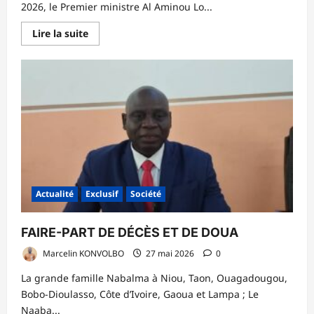
2026, le Premier ministre Al Aminou Lo...
En
Lire la suite
savoir
plus
sur
Sénégal
:
Un
nouveau
gouvernement
formé
sans
le
Pastef
Actualité
Exclusif
Société
FAIRE-PART DE DÉCÈS ET DE DOUA
Marcelin KONVOLBO
27 mai 2026
0
La grande famille Nabalma à Niou, Taon, Ouagadougou,
Bobo-Dioulasso, Côte d’Ivoire, Gaoua et Lampa ; Le
Naaba...