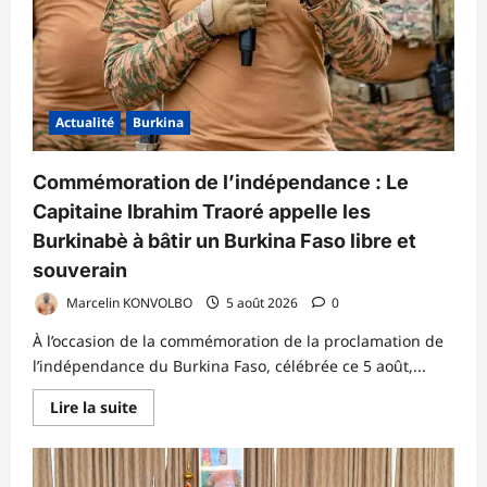
grands
reportages,
Grandes
Interviews,
enquêtes,
Portraits,
traductions,
interprétations,
Actualité
Burkina
médiations
Commémoration de l’indépendance : Le
Capitaine Ibrahim Traoré appelle les
Burkinabè à bâtir un Burkina Faso libre et
souverain
Marcelin KONVOLBO
5 août 2026
0
À l’occasion de la commémoration de la proclamation de
l’indépendance du Burkina Faso, célébrée ce 5 août,...
En
Lire la suite
savoir
plus
sur
Commémoration
de