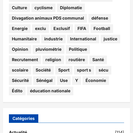
Culture
cyclisme
Diplomatie
Divagation animaux PDS communal
défense
Energie
exclu
Exclusif
FIFA
Football
Humanitaire
industrie
International
justice
Opinion
pluviométrie
Politique
Recrutement
religion
routière
Santé
scolaire
Société
Sport
sport s
sécu
Sécurité
Sénégal
Use
Y
Économie
Édito
éducation nationale
Catégories
Actualité
(114)