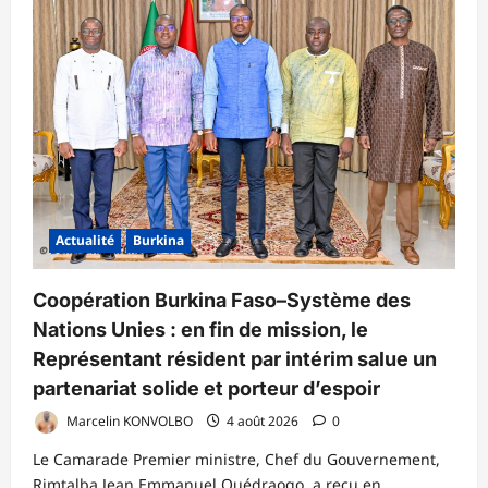
l’indépendance
:
Le
Capitaine
Ibrahim
Traoré
appelle
les
Burkinabè
à
bâtir
un
Burkina
Faso
libre
et
Actualité
Burkina
souverain
Coopération Burkina Faso–Système des
Nations Unies : en fin de mission, le
Représentant résident par intérim salue un
partenariat solide et porteur d’espoir
Marcelin KONVOLBO
4 août 2026
0
Le Camarade Premier ministre, Chef du Gouvernement,
Rimtalba Jean Emmanuel Ouédraogo, a reçu en