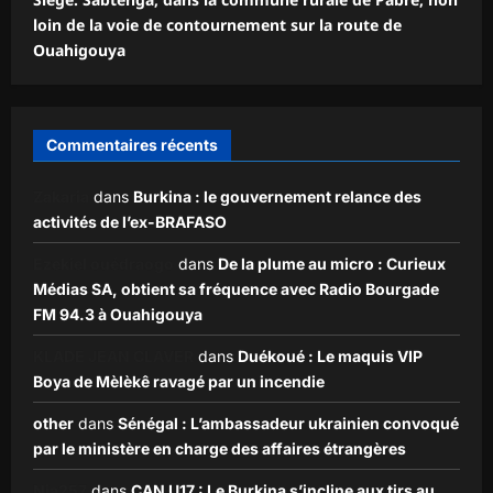
loin de la voie de contournement sur la route de
Ouahigouya
Commentaires récents
Zakaria
dans
Burkina : le gouvernement relance des
activités de l’ex-BRAFASO
Ezekiel ouédraogo
dans
De la plume au micro : Curieux
Médias SA, obtient sa fréquence avec Radio Bourgade
FM 94.3 à Ouahigouya
KLADE JEAN CLAVER
dans
Duékoué : Le maquis VIP
Boya de Mèlèkê ravagé par un incendie
other
dans
Sénégal : L’ambassadeur ukrainien convoqué
par le ministère en charge des affaires étrangères
Nia257
dans
CAN U17 : Le Burkina s’incline aux tirs au