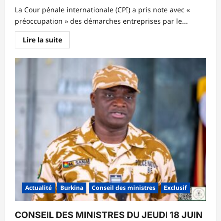
‎La Cour pénale internationale (CPI) a pris note avec «
préoccupation » des démarches entreprises par le...
En
Lire la suite
savoir
plus
sur
‎Justice
:
la
CPI
préoccupée
par
le
retrait
des
pays
de
l’AES
Actualité
Burkina
Conseil des ministres
Exclusif
CONSEIL DES MINISTRES DU JEUDI 18 JUIN