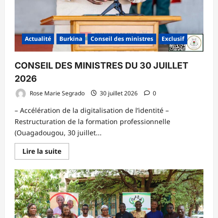
Actualité
Burkina
Conseil des ministres
Exclusif
CONSEIL DES MINISTRES DU 30 JUILLET
2026
Rose Marie Segrado
30 juillet 2026
0
– Accélération de la digitalisation de l’identité –
Restructuration de la formation professionnelle
(Ouagadougou, 30 juillet...
En
Lire la suite
savoir
plus
sur
CONSEIL
DES
MINISTRES
DU
30
JUILLET