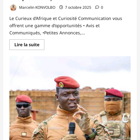
Marcelin KONVOLBO
7 octobre 2025
0
Le Curieux d’Afrique et Curiosité Communication vous
offrent une gamme d’opportunités • Avis et
Communiqués, •Petites Annonces,...
En
Lire la suite
savoir
plus
sur
Le
Curieux
médais
vous
offrent
une
gamme
d’opportunités
:Avis
et
Communiqués,
Petites
Annonces,
Annonces
Nécrologiques,
Reportages,
Publi-
reportages,