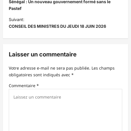
a
Sénégal : Un nouveau gouvernement formé sans le
v
Pastef
i
Suivant:
CONSEIL DES MINISTRES DU JEUDI 18 JUIN 2026
g
a
t
Laisser un commentaire
i
o
Votre adresse e-mail ne sera pas publiée.
Les champs
n
obligatoires sont indiqués avec
*
d
Commentaire
*
’
a
r
t
i