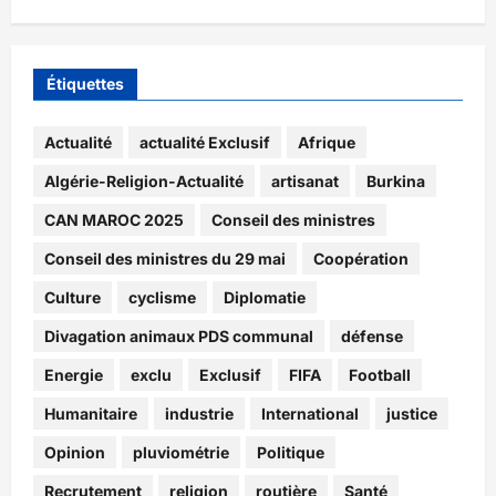
Étiquettes
Actualité
actualité Exclusif
Afrique
Algérie-Religion-Actualité
artisanat
Burkina
CAN MAROC 2025
Conseil des ministres
Conseil des ministres du 29 mai
Coopération
Culture
cyclisme
Diplomatie
Divagation animaux PDS communal
défense
Energie
exclu
Exclusif
FIFA
Football
Humanitaire
industrie
International
justice
Opinion
pluviométrie
Politique
Recrutement
religion
routière
Santé