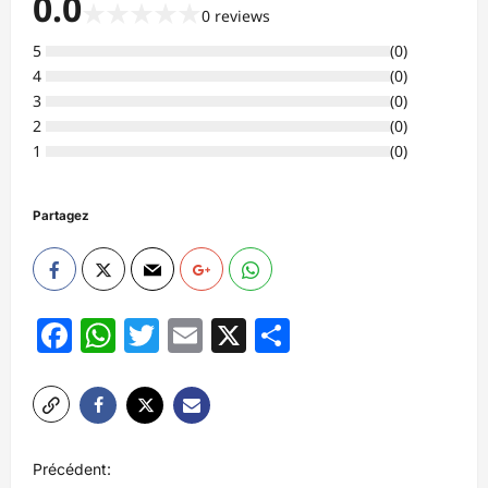
0.0
★
★
★
★
★
0
reviews
5
(
0
)
4
(
0
)
3
(
0
)
2
(
0
)
1
(
0
)
Partagez
Facebook
WhatsApp
Twitter
Email
X
Partager
N
Précédent: