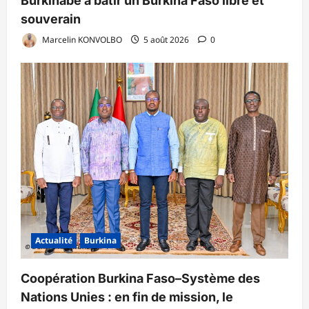
Burkinabè à bâtir un Burkina Faso libre et
souverain
Marcelin KONVOLBO
5 août 2026
0
Actualité
Burkina
Coopération Burkina Faso–Système des
Nations Unies : en fin de mission, le