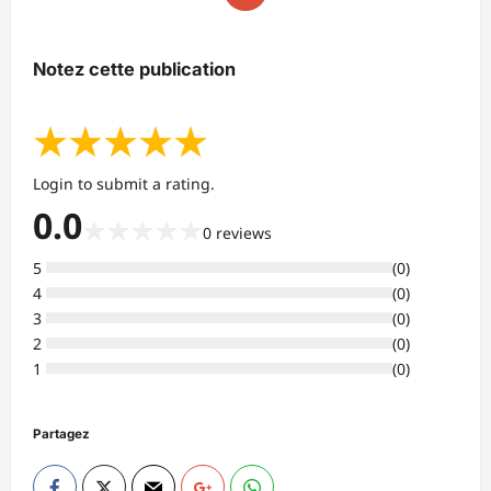
Notez cette publication
★
★
★
★
★
Login to submit a rating.
0.0
★
★
★
★
★
0
reviews
5
(
0
)
4
(
0
)
3
(
0
)
2
(
0
)
1
(
0
)
Partagez