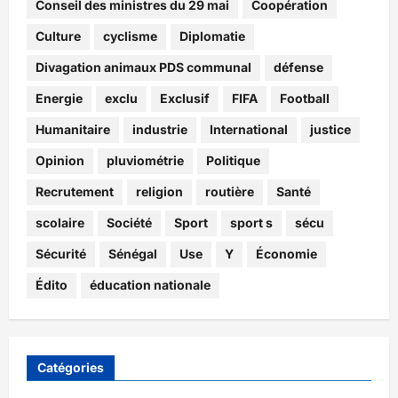
Conseil des ministres du 29 mai
Coopération
Culture
cyclisme
Diplomatie
Divagation animaux PDS communal
défense
Energie
exclu
Exclusif
FIFA
Football
Humanitaire
industrie
International
justice
Opinion
pluviométrie
Politique
Recrutement
religion
routière
Santé
scolaire
Société
Sport
sport s
sécu
Sécurité
Sénégal
Use
Y
Économie
Édito
éducation nationale
Catégories