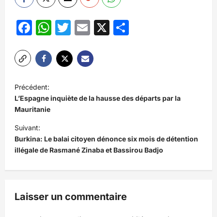
Facebook
WhatsApp
Twitter
Email
X
Partager
N
Précédent:
a
L’Espagne inquiète de la hausse des départs par la
v
Mauritanie
i
Suivant:
Burkina: Le balai citoyen dénonce six mois de détention
g
illégale de Rasmané Zinaba et Bassirou Badjo
a
t
i
Laisser un commentaire
o
n