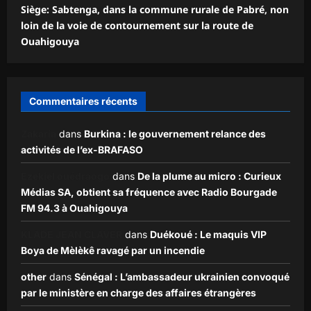
Siège: Sabtenga, dans la commune rurale de Pabré, non
loin de la voie de contournement sur la route de
Ouahigouya
Commentaires récents
Zakaria
dans
Burkina : le gouvernement relance des
activités de l’ex-BRAFASO
Ezekiel ouédraogo
dans
De la plume au micro : Curieux
Médias SA, obtient sa fréquence avec Radio Bourgade
FM 94.3 à Ouahigouya
KLADE JEAN CLAVER
dans
Duékoué : Le maquis VIP
Boya de Mèlèkê ravagé par un incendie
other
dans
Sénégal : L’ambassadeur ukrainien convoqué
par le ministère en charge des affaires étrangères