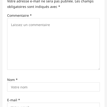
Votre adresse e-mail ne sera pas publiée.
Les champs
d
obligatoires sont indiqués avec
*
’
Commentaire
*
a
r
t
i
c
l
e
Nom
*
E-mail
*