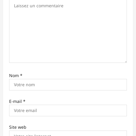
a
r
t
i
c
l
e
Nom
*
E-mail
*
Site web