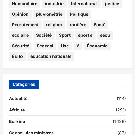
Humanitaire
industrie
International
justice
Opinion
pluviométrie
Politique
Recrutement
religion
routière
Santé
scolaire
Société
Sport
sport s
sécu
Sécurité
Sénégal
Use
Y
Économie
Édito
éducation nationale
Catégories
Actualité
(114)
Afrique
(291)
Burkina
(1 128)
Conseil des ministres
(83)