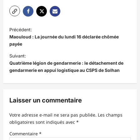
N
Précédent:
a
Maouloud : La journée du lundi 16 déclarée chômée
v
payée
i
Suivant:
Quatrième légion de gendarmerie : le détachement de
g
gendarmerie en appui logistique au CSPS de Solhan
a
t
i
Laisser un commentaire
o
n
Votre adresse e-mail ne sera pas publiée.
Les champs
d
obligatoires sont indiqués avec
*
’
Commentaire
*