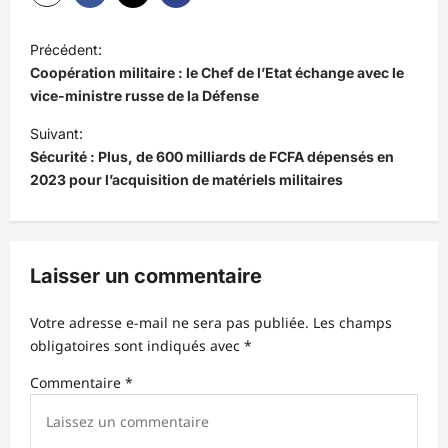
N
Précédent:
a
Coopération militaire : le Chef de l’Etat échange avec le
v
vice-ministre russe de la Défense
i
Suivant:
Sécurité : Plus, de 600 milliards de FCFA dépensés en
g
2023 pour l’acquisition de matériels militaires
a
t
i
Laisser un commentaire
o
n
Votre adresse e-mail ne sera pas publiée.
Les champs
d
obligatoires sont indiqués avec
*
’
Commentaire
*
a
r