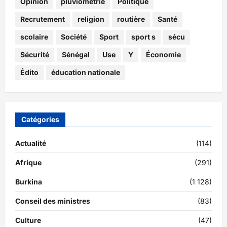
Opinion
pluviométrie
Politique
Recrutement
religion
routière
Santé
scolaire
Société
Sport
sport s
sécu
Sécurité
Sénégal
Use
Y
Économie
Édito
éducation nationale
Catégories
Actualité
(114)
Afrique
(291)
Burkina
(1 128)
Conseil des ministres
(83)
Culture
(47)