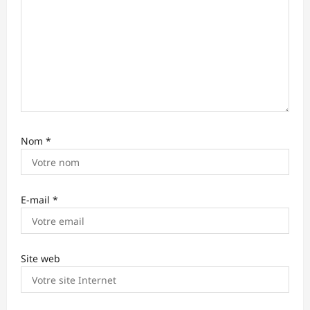
t
i
c
l
e
Nom
*
E-mail
*
Site web