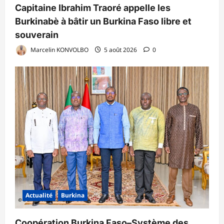
Capitaine Ibrahim Traoré appelle les
Burkinabè à bâtir un Burkina Faso libre et
souverain
Marcelin KONVOLBO
5 août 2026
0
Actualité
Burkina
Coopération Burkina Faso–Système des