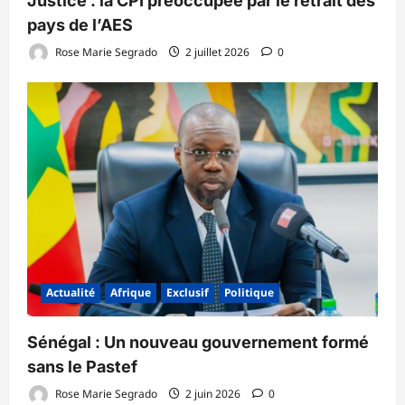
‎Justice : la CPI préoccupée par le retrait des
pays de l’AES ‎
Rose Marie Segrado
2 juillet 2026
0
Actualité
Afrique
Exclusif
Politique
Sénégal : Un nouveau gouvernement formé
sans le Pastef
Rose Marie Segrado
2 juin 2026
0