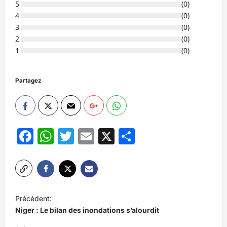
5
(
0
)
4
(
0
)
3
(
0
)
2
(
0
)
1
(
0
)
Partagez
Facebook
WhatsApp
Twitter
Email
X
Partager
N
Précédent:
a
Niger : Le bilan des inondations s’alourdit
v