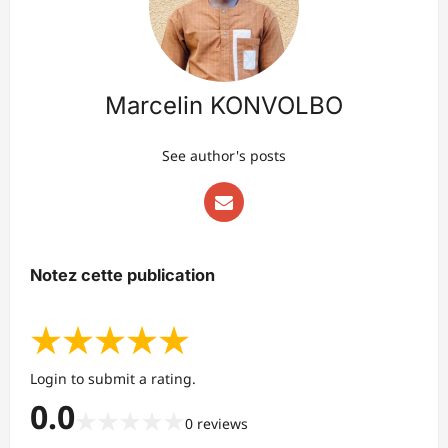
Marcelin KONVOLBO
See author's posts
Notez cette publication
★
★
★
★
★
Login to submit a rating.
0.0
★
★
★
★
★
0
reviews