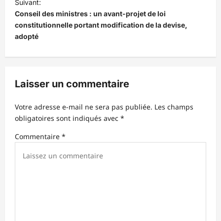
Suivant:
i
Conseil des ministres : un avant-projet de loi
constitutionnelle portant modification de la devise,
g
adopté
a
t
i
Laisser un commentaire
o
n
Votre adresse e-mail ne sera pas publiée.
Les champs
d
obligatoires sont indiqués avec
*
’
Commentaire
*
a
r
t
i
c