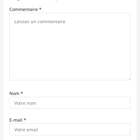
’
Commentaire
*
a
r
t
i
c
l
e
Nom
*
E-mail
*