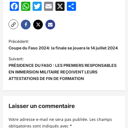
Facebook
WhatsApp
Twitter
Email
X
Partager
N
Précédent:
a
Coupe du Faso 2024: la finale se jouera le 14 juillet 2024
v
Suivant:
i
PRÉSIDENCE DU FASO : LES PREMIERS RESPONSABLES
EN IMMERSION MILITAIRE REÇOIVENT LEURS
g
ATTESTATIONS DE FIN DE FORMATION
a
t
i
Laisser un commentaire
o
n
Votre adresse e-mail ne sera pas publiée.
Les champs
d
obligatoires sont indiqués avec
*