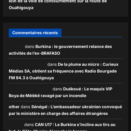
loin de la voie de contournement sur la route de
Ouahigouya
Commentaires récents
Zakaria
dans
Burkina : le gouvernement relance des
activités de l’ex-BRAFASO
Ezekiel ouédraogo
dans
De la plume au micro : Curieux
Médias SA, obtient sa fréquence avec Radio Bourgade
FM 94.3 à Ouahigouya
KLADE JEAN CLAVER
dans
Duékoué : Le maquis VIP
Boya de Mèlèkê ravagé par un incendie
other
dans
Sénégal : L’ambassadeur ukrainien convoqué
par le ministère en charge des affaires étrangères
Nia257
dans
CAN U17 : Le Burkina s’incline aux tirs au