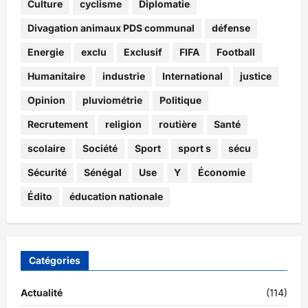
Culture
cyclisme
Diplomatie
Divagation animaux PDS communal
défense
Energie
exclu
Exclusif
FIFA
Football
Humanitaire
industrie
International
justice
Opinion
pluviométrie
Politique
Recrutement
religion
routière
Santé
scolaire
Société
Sport
sport s
sécu
Sécurité
Sénégal
Use
Y
Économie
Édito
éducation nationale
Catégories
Actualité
(114)