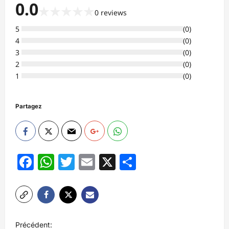
0.0
★
★
★
★
★
0
reviews
5
(
0
)
4
(
0
)
3
(
0
)
2
(
0
)
1
(
0
)
Partagez
Facebook
WhatsApp
Twitter
Email
X
Partager
N
Précédent: