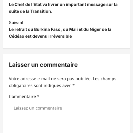
a
Le Chef de l’Etat va livrer un important message sur la
v
suite de la Transition.
i
Suivant:
Le retrait du Burkina Faso, du Mali et du Niger de la
g
Cédéao est devenu irréversible
a
t
i
Laisser un commentaire
o
n
Votre adresse e-mail ne sera pas publiée.
Les champs
d
obligatoires sont indiqués avec
*
’
Commentaire
*
a
r
t
i