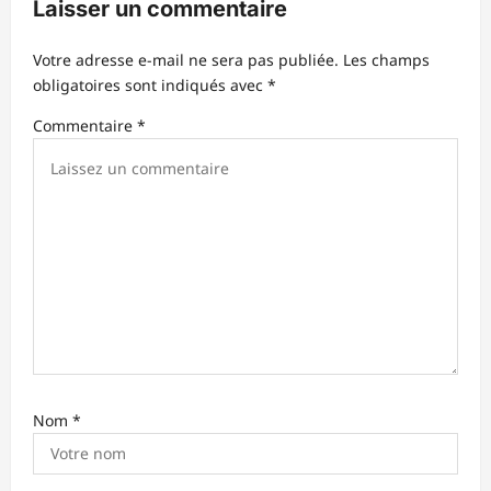
Laisser un commentaire
o
n
Votre adresse e-mail ne sera pas publiée.
Les champs
d
obligatoires sont indiqués avec
*
’
Commentaire
*
a
r
t
i
c
l
e
Nom
*