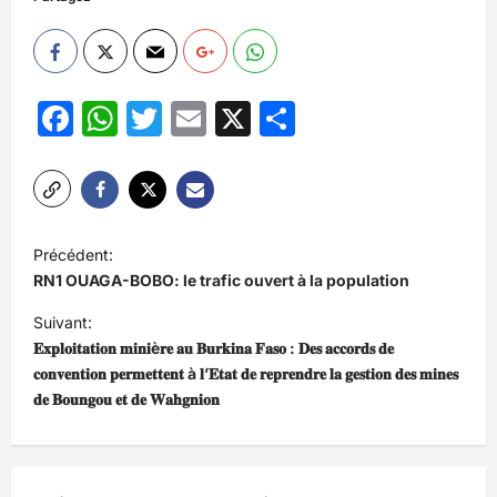
Facebook
WhatsApp
Twitter
Email
X
Partager
N
Précédent:
a
RN1 OUAGA-BOBO: le trafic ouvert à la population
v
Suivant:
i
𝐄𝐱𝐩𝐥𝐨𝐢𝐭𝐚𝐭𝐢𝐨𝐧 𝐦𝐢𝐧𝐢è𝐫𝐞 𝐚𝐮 𝐁𝐮𝐫𝐤𝐢𝐧𝐚 𝐅𝐚𝐬𝐨 : 𝐃𝐞𝐬 𝐚𝐜𝐜𝐨𝐫𝐝𝐬 𝐝𝐞
𝐜𝐨𝐧𝐯𝐞𝐧𝐭𝐢𝐨𝐧 𝐩𝐞𝐫𝐦𝐞𝐭𝐭𝐞𝐧𝐭 à 𝐥’𝐄𝐭𝐚𝐭 𝐝𝐞 𝐫𝐞𝐩𝐫𝐞𝐧𝐝𝐫𝐞 𝐥𝐚 𝐠𝐞𝐬𝐭𝐢𝐨𝐧 𝐝𝐞𝐬 𝐦𝐢𝐧𝐞𝐬
g
𝐝𝐞 𝐁𝐨𝐮𝐧𝐠𝐨𝐮 𝐞𝐭 𝐝𝐞 𝐖𝐚𝐡𝐠𝐧𝐢𝐨𝐧
a
t
i