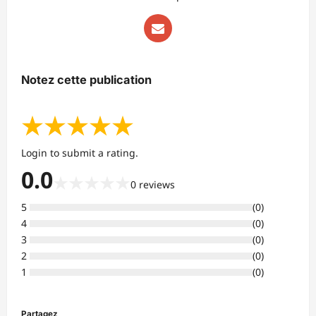
Notez cette publication
★
★
★
★
★
Login to submit a rating.
0.0
★
★
★
★
★
0
reviews
5
(
0
)
4
(
0
)
3
(
0
)
2
(
0
)
1
(
0
)
Partagez