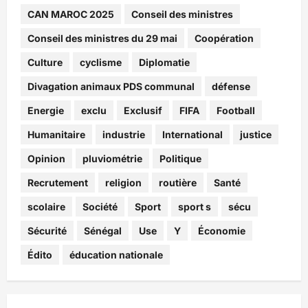
CAN MAROC 2025
Conseil des ministres
Conseil des ministres du 29 mai
Coopération
Culture
cyclisme
Diplomatie
Divagation animaux PDS communal
défense
Energie
exclu
Exclusif
FIFA
Football
Humanitaire
industrie
International
justice
Opinion
pluviométrie
Politique
Recrutement
religion
routière
Santé
scolaire
Société
Sport
sport s
sécu
Sécurité
Sénégal
Use
Y
Économie
Édito
éducation nationale