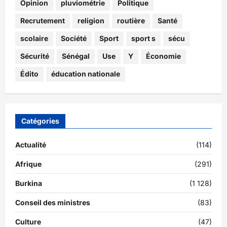
Opinion
pluviométrie
Politique
Recrutement
religion
routière
Santé
scolaire
Société
Sport
sport s
sécu
Sécurité
Sénégal
Use
Y
Économie
Édito
éducation nationale
Catégories
Actualité
(114)
Afrique
(291)
Burkina
(1 128)
Conseil des ministres
(83)
Culture
(47)