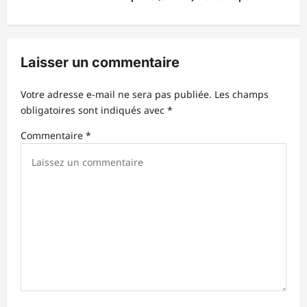
i
o
n
Laisser un commentaire
d
Votre adresse e-mail ne sera pas publiée.
Les champs
’
obligatoires sont indiqués avec
*
a
Commentaire
*
r
t
i
c
l
e