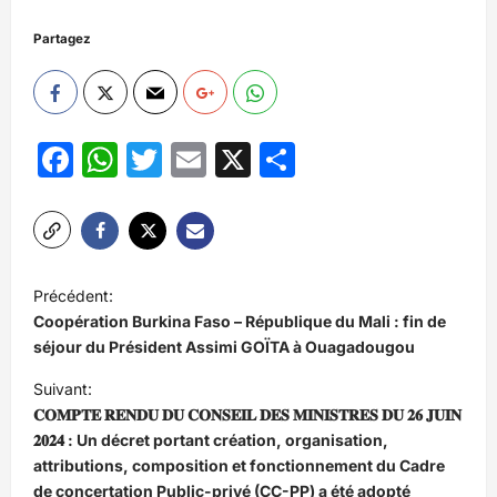
Partagez
Facebook
WhatsApp
Twitter
Email
X
Partager
N
Précédent:
a
Coopération Burkina Faso – République du Mali : fin de
v
séjour du Président Assimi GOÏTA à Ouagadougou
i
Suivant:
𝐂𝐎𝐌𝐏𝐓𝐄 𝐑𝐄𝐍𝐃𝐔 𝐃𝐔 𝐂𝐎𝐍𝐒𝐄𝐈𝐋 𝐃𝐄𝐒 𝐌𝐈𝐍𝐈𝐒𝐓𝐑𝐄𝐒 𝐃𝐔 𝟐𝟔 𝐉𝐔𝐈𝐍
g
𝟐𝟎𝟐𝟒 : Un décret portant création, organisation,
a
attributions, composition et fonctionnement du Cadre
t
de concertation Public-privé (CC-PP) a été adopté