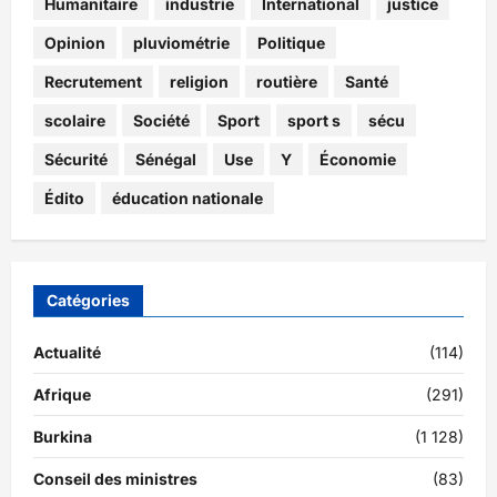
Humanitaire
industrie
International
justice
Opinion
pluviométrie
Politique
Recrutement
religion
routière
Santé
scolaire
Société
Sport
sport s
sécu
Sécurité
Sénégal
Use
Y
Économie
Édito
éducation nationale
Catégories
Actualité
(114)
Afrique
(291)
Burkina
(1 128)
Conseil des ministres
(83)