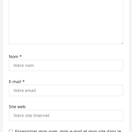
r
t
i
c
l
e
Nom
*
E-mail
*
Site web
Enregistrer mon nom, mon e-mail et mon site dans le