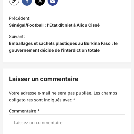
N
Précédent:
a
Sénégal/Football : l’Etat dit niet à Aliou Cissé
v
Suivant:
i
Emballages et sachets plastiques au Burkina Faso : le
gouvernement décide de l’interdiction totale
g
a
t
Laisser un commentaire
i
o
Votre adresse e-mail ne sera pas publiée.
Les champs
n
obligatoires sont indiqués avec
*
d
Commentaire
*
’
a