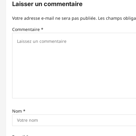
Laisser un commentaire
a
t
Votre adresse e-mail ne sera pas publiée.
Les champs obliga
i
Commentaire
*
o
n
d
’
a
r
t
Nom
*
i
c