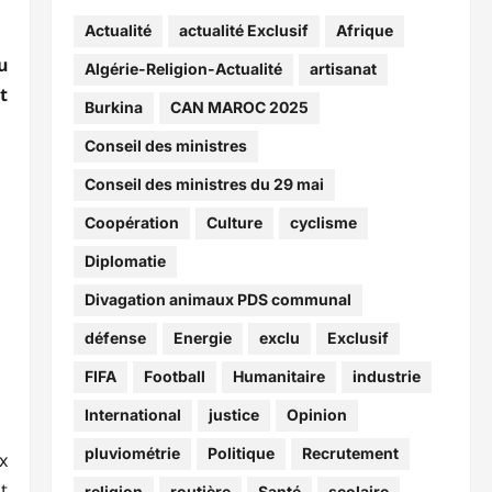
Actualité
actualité Exclusif
Afrique
u
Algérie-Religion-Actualité
artisanat
t
Burkina
CAN MAROC 2025
Conseil des ministres
Conseil des ministres du 29 mai
Coopération
Culture
cyclisme
Diplomatie
Divagation animaux PDS communal
défense
Energie
exclu
Exclusif
FIFA
Football
Humanitaire
industrie
International
justice
Opinion
pluviométrie
Politique
Recrutement
x
t
religion
routière
Santé
scolaire