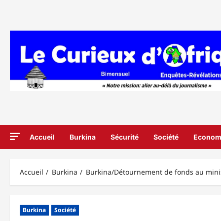
Aller
au
contenu
Accueil
Burkina
Sécurité
Société
Econom
Accueil
Burkina
Burkina/Détournement de fonds au minist
Burkina
Société