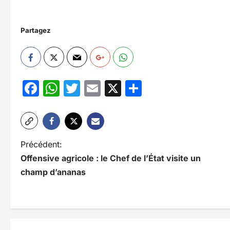
Partagez
Facebook
WhatsApp
Twitter
Email
X
Partager
N
Précédent:
Offensive agricole : le Chef de l’État visite un
a
champ d’ananas
v
i
g