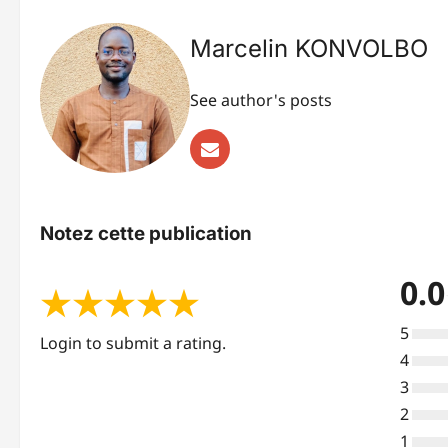
Marcelin KONVOLBO
See author's posts
Notez cette publication
0.0
★
★
★
★
★
5
Login to submit a rating.
4
3
2
1