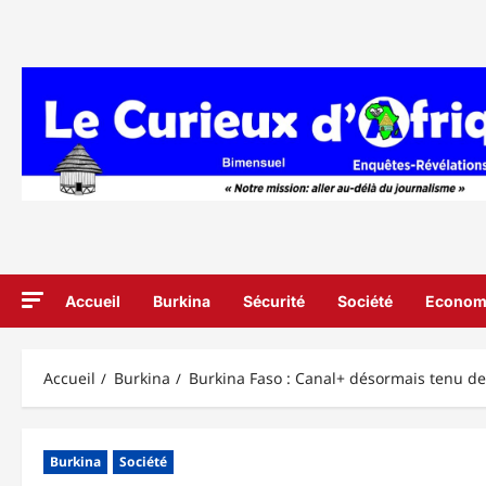
Aller
au
contenu
Accueil
Burkina
Sécurité
Société
Econom
Accueil
Burkina
Burkina Faso : Canal+ désormais tenu de
Burkina
Société