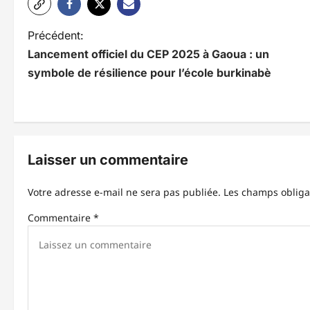
N
Précédent:
Lancement officiel du CEP 2025 à Gaoua : un
a
symbole de résilience pour l’école burkinabè
v
i
g
Laisser un commentaire
a
t
Votre adresse e-mail ne sera pas publiée.
Les champs obliga
i
Commentaire
*
o
n
d