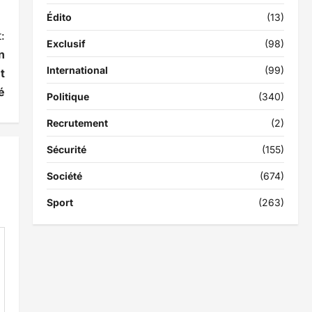
Édito
(13)
:
Exclusif
(98)
n
International
(99)
t
é
Politique
(340)
Recrutement
(2)
Sécurité
(155)
Société
(674)
Sport
(263)