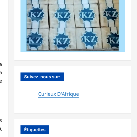
a
a
Suivez-nous sur:
e
Curieux D'Afrique
s
,
Étiquettes