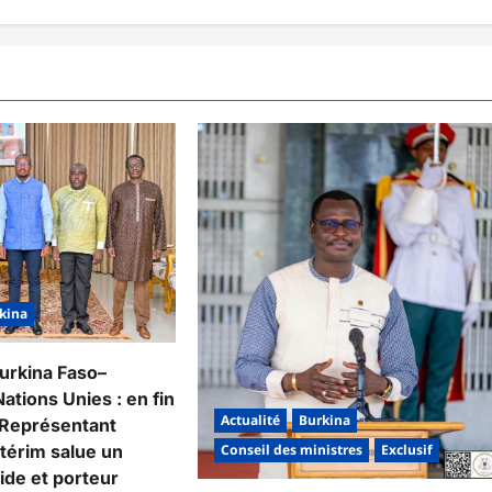
kina
urkina Faso–
tions Unies : en fin
Actualité
Burkina
e Représentant
Conseil des ministres
Exclusif
ntérim salue un
lide et porteur