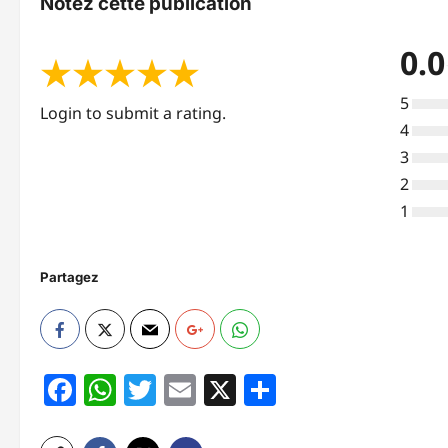
Notez cette publication
0.0
★
★
★
★
★
5
Login to submit a rating.
4
3
2
1
Partagez
Facebook
WhatsApp
Twitter
Email
X
Partager