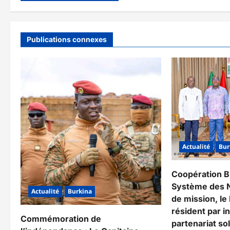
Publications connexes
Actualité
Bur
Coopération B
Système des Na
Actualité
Burkina
de mission, l
résident par i
Commémoration de
partenariat so