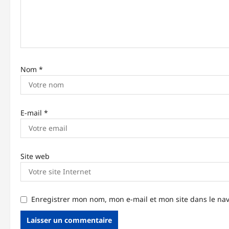
’
a
r
t
Nom
*
i
c
l
E-mail
*
e
Site web
Enregistrer mon nom, mon e-mail et mon site dans le n