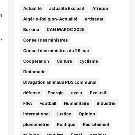
Actualité
actualité Exclusif
Afrique
n
Algérie-Religion-Actualité
artisanat
Burkina
CAN MAROC 2025
s
Conseil des ministres
Conseil des ministres du 29 mai
Coopération
Culture
cyclisme
Diplomatie
Divagation animaux PDS communal
défense
Energie
exclu
Exclusif
FIFA
Football
Humanitaire
industrie
International
justice
Opinion
pluviométrie
Politique
Recrutement
religion
routière
Santé
scolaire