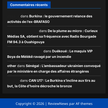
Commentaires récents
Zakaria
dans
Burkina : le gouvernement relance des
activités de l’ex-BRAFASO
Ezekiel ouédraogo
dans
De la plume au micro : Curieux
Médias SA, obtient sa fréquence avec Radio Bourgade
FM 94.3 à Ouahigouya
KLADE JEAN CLAVER
dans
Duékoué : Le maquis VIP
Boya de Mèlèkê ravagé par un incendie
other
dans
Sénégal : L’ambassadeur ukrainien convoqué
par le ministère en charge des affaires étrangères
Nia257
dans
CAN U17 : Le Burkina s’incline aux tirs au
but, la Côte d’Ivoire décroche le bronze
Copyright © 2026
|
ReviewNews
par AF themes