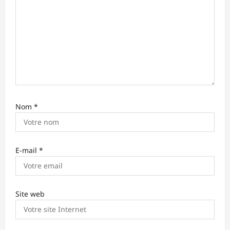
t
i
c
l
e
Nom
*
E-mail
*
Site web