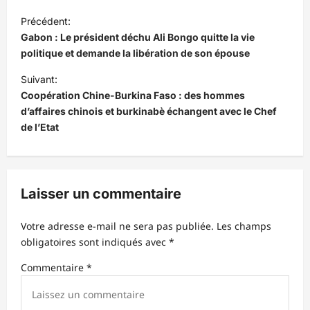
N
Précédent:
a
Gabon : Le président déchu Ali Bongo quitte la vie
v
politique et demande la libération de son épouse
i
Suivant:
Coopération Chine-Burkina Faso : des hommes
g
d’affaires chinois et burkinabè échangent avec le Chef
a
de l’Etat
t
i
o
Laisser un commentaire
n
d
Votre adresse e-mail ne sera pas publiée.
Les champs
obligatoires sont indiqués avec
*
’
Commentaire
*
a
r