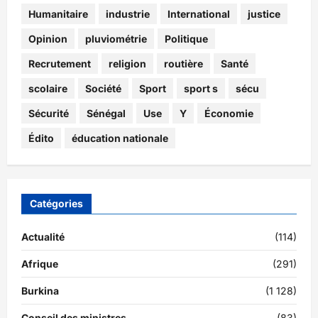
Humanitaire
industrie
International
justice
Opinion
pluviométrie
Politique
Recrutement
religion
routière
Santé
scolaire
Société
Sport
sport s
sécu
Sécurité
Sénégal
Use
Y
Économie
Édito
éducation nationale
Catégories
Actualité
(114)
Afrique
(291)
Burkina
(1 128)
Conseil des ministres
(83)