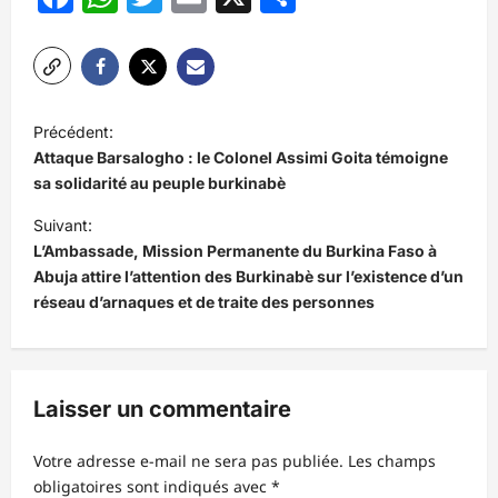
N
Précédent:
a
Attaque Barsalogho : le Colonel Assimi Goita témoigne
v
sa solidarité au peuple burkinabè
i
Suivant:
L’Ambassade, Mission Permanente du Burkina Faso à
g
Abuja attire l’attention des Burkinabè sur l’existence d’un
a
réseau d’arnaques et de traite des personnes
t
i
o
Laisser un commentaire
n
d
Votre adresse e-mail ne sera pas publiée.
Les champs
obligatoires sont indiqués avec
*
’