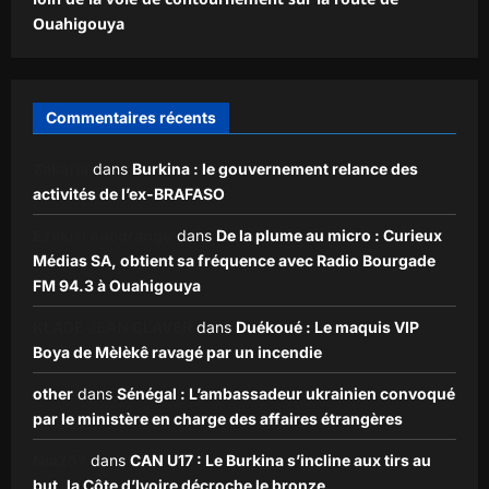
Ouahigouya
Commentaires récents
Zakaria
dans
Burkina : le gouvernement relance des
activités de l’ex-BRAFASO
Ezekiel ouédraogo
dans
De la plume au micro : Curieux
Médias SA, obtient sa fréquence avec Radio Bourgade
FM 94.3 à Ouahigouya
KLADE JEAN CLAVER
dans
Duékoué : Le maquis VIP
Boya de Mèlèkê ravagé par un incendie
other
dans
Sénégal : L’ambassadeur ukrainien convoqué
par le ministère en charge des affaires étrangères
Nia257
dans
CAN U17 : Le Burkina s’incline aux tirs au
but, la Côte d’Ivoire décroche le bronze