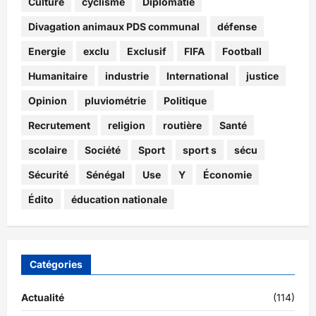
Culture
cyclisme
Diplomatie
Divagation animaux PDS communal
défense
Energie
exclu
Exclusif
FIFA
Football
Humanitaire
industrie
International
justice
Opinion
pluviométrie
Politique
Recrutement
religion
routière
Santé
scolaire
Société
Sport
sport s
sécu
Sécurité
Sénégal
Use
Y
Économie
Édito
éducation nationale
Catégories
Actualité
(114)