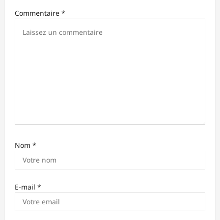
Commentaire
*
a
r
t
i
c
l
e
Nom
*
E-mail
*