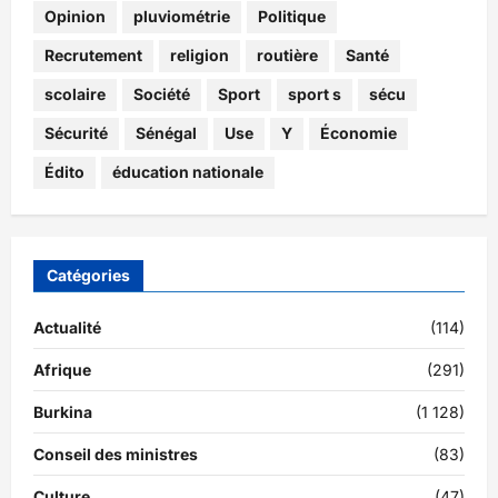
Opinion
pluviométrie
Politique
Recrutement
religion
routière
Santé
scolaire
Société
Sport
sport s
sécu
Sécurité
Sénégal
Use
Y
Économie
Édito
éducation nationale
Catégories
Actualité
(114)
Afrique
(291)
Burkina
(1 128)
Conseil des ministres
(83)
Culture
(47)