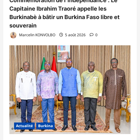
Commémoration de l’indépendance : Le
Capitaine Ibrahim Traoré appelle les
Burkinabè à bâtir un Burkina Faso libre et
souverain
Marcelin KONVOLBO
5 août 2026
0
Actualité
Burkina