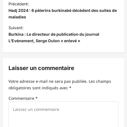
N
Précédent:
a
Hadj 2024 : 6 pèlerins burkinabé décèdent des suites de
v
maladies
i
Suivant:
Burkina : Le directeur de publication du journal
g
L’Evénement, Serge Oulon « enlevé »
a
t
i
Laisser un commentaire
o
n
Votre adresse e-mail ne sera pas publiée.
Les champs
d
obligatoires sont indiqués avec
*
’
Commentaire
*
a
r
t