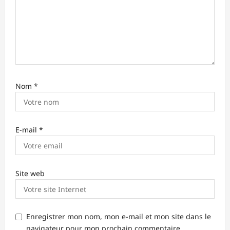
i
c
l
e
Nom
*
E-mail
*
Site web
Enregistrer mon nom, mon e-mail et mon site dans le
navigateur pour mon prochain commentaire.