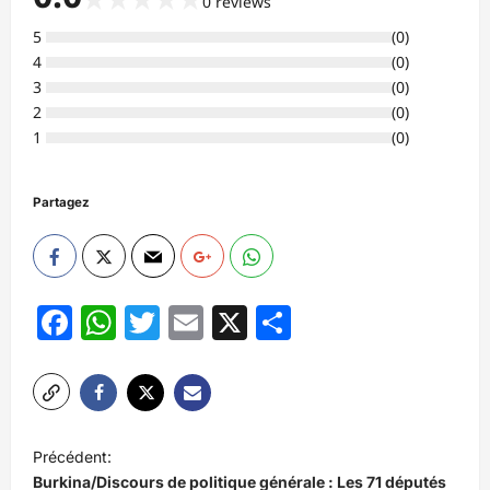
0
reviews
5
(
0
)
4
(
0
)
3
(
0
)
2
(
0
)
1
(
0
)
Partagez
Facebook
WhatsApp
Twitter
Email
X
Partager
N
Précédent:
a
Burkina/Discours de politique générale : Les 71 députés