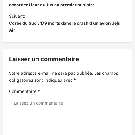
v
accordent leur quitus au premier ministre
i
Suivant:
Corée du Sud : 179 morts dans le crash d’un avion Jeju
g
Air
a
t
i
Laisser un commentaire
o
n
Votre adresse e-mail ne sera pas publiée.
Les champs
d
obligatoires sont indiqués avec
*
’
Commentaire
*
a
r
t
i