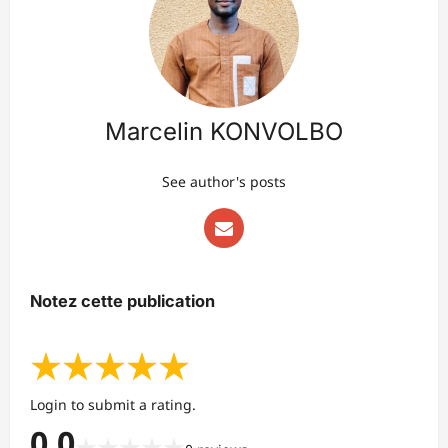
Marcelin KONVOLBO
See author's posts
Notez cette publication
★
★
★
★
★
Login to submit a rating.
0.0
★
★
★
★
★