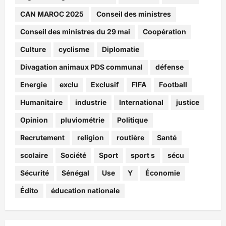
CAN MAROC 2025
Conseil des ministres
Conseil des ministres du 29 mai
Coopération
Culture
cyclisme
Diplomatie
Divagation animaux PDS communal
défense
Energie
exclu
Exclusif
FIFA
Football
Humanitaire
industrie
International
justice
Opinion
pluviométrie
Politique
Recrutement
religion
routière
Santé
scolaire
Société
Sport
sport s
sécu
Sécurité
Sénégal
Use
Y
Économie
Édito
éducation nationale