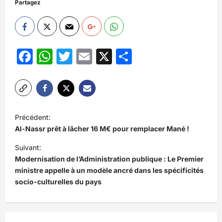
Partagez
Facebook
WhatsApp
Twitter
Email
X
Partager
N
Précédent:
a
Al-Nassr prêt à lâcher 16 M€ pour remplacer Mané !
v
Suivant:
i
Modernisation de l’Administration publique : Le Premier
ministre appelle à un modèle ancré dans les spécificités
g
socio-culturelles du pays
a
t
i