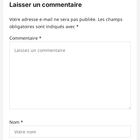
Laisser un commentaire
o
n
Votre adresse e-mail ne sera pas publiée.
Les champs
d
obligatoires sont indiqués avec
*
’
Commentaire
*
a
r
t
i
c
l
e
Nom
*