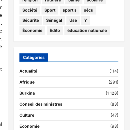
r
Société
Sport
sport s
sécu
e
Sécurité
Sénégal
Use
Y
.
e
Économie
Édito
éducation nationale
.
e
Catégories
t
Actualité
(114)
Afrique
(291)
Burkina
(1 128)
Conseil des ministres
(83)
Culture
(47)
i
Economie
(93)