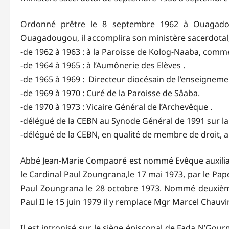
Ordonné prêtre le 8 septembre 1962 à Ouagado
Ouagadougou, il accomplira son ministère sacerdotal
-de 1962 à 1963 : à la Paroisse de Kolog-Naaba, comme
-de 1964 à 1965 : à l’Aumônerie des Elèves .
-de 1965 à 1969 : Directeur diocésain de l’enseigneme
-de 1969 à 1970 : Curé de la Paroisse de Sâaba.
-de 1970 à 1973 : Vicaire Général de l’Archevêque .
-délégué de la CEBN au Synode Général de 1991 sur la
-délégué de la CEBN, en qualité de membre de droit, a
Abbé Jean-Marie Compaoré est nommé Evêque auxiliair
le Cardinal Paul Zoungrana,le 17 mai 1973, par le Pap
Paul Zoungrana le 28 octobre 1973. Nommé deuxièm
Paul II le 15 juin 1979 il y remplace Mgr Marcel Chauv
Il est intronisé sur le siège épiscopal de Fada N’Gou