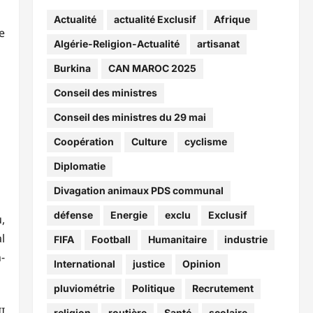
Actualité
actualité Exclusif
Afrique
e
Algérie-Religion-Actualité
artisanat
Burkina
CAN MAROC 2025
Conseil des ministres
Conseil des ministres du 29 mai
Coopération
Culture
cyclisme
Diplomatie
Divagation animaux PDS communal
défense
Energie
exclu
Exclusif
,
l
FIFA
Football
Humanitaire
industrie
-
International
justice
Opinion
pluviométrie
Politique
Recrutement
I
religion
routière
Santé
scolaire