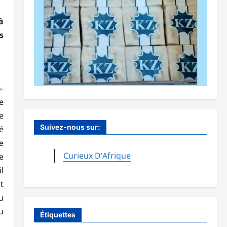
à
s
-
e
e
Suivez-nous sur:
é
e
Curieux D'Afrique
e
l
t
u
u
Étiquettes