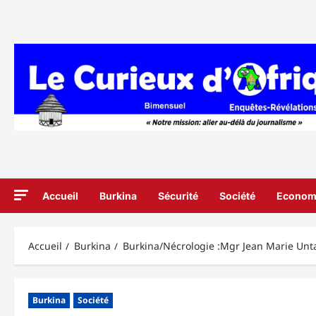
Aller
au
contenu
Accueil
Burkina
Sécurité
Société
Econom
Accueil
Burkina
Burkina/Nécrologie :Mgr Jean Marie Un
Burkina
Société