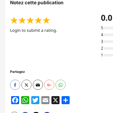
Notez cette publication
0.0
★
★
★
★
★
5
Login to submit a rating.
4
3
2
1
Partagez
Facebook
WhatsApp
Twitter
Email
X
Partager