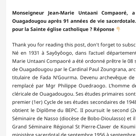
Monseigneur Jean-Marie Untaani Compaoré, 
Ouagadougou après 91 années de vie sacerdotale.
pour la Sainte église catholique ? Réponse
Thank you for reading this post, don't forget to subsc
Né en 1931 à Sayôyôogo, dans l’actuel départemen
Marie Untaani Compaoré a été ordonné prêtre le 08 se
de Ouagadougou par le Cardinal Paul Zoungrana, arch
titulaire de Fada N’Gourma. Devenu archevêque de O
remplacé par Mgr Philippe Ouedraogo. L’homme de D
cléricale de Ouagadougou. Ses études primaires sont s
premier (1er) Cycle de ses études secondaires de 1948
obtient le Diplôme du BEPC. II poursuit le second (2
Séminaire de Nasso (diocèse de Bobo-Dioulasso) et il 
Grand Séminaire Régional St Pierre-Claver de Koumi
ministère sacerdotal de septembre 1956 à septembre