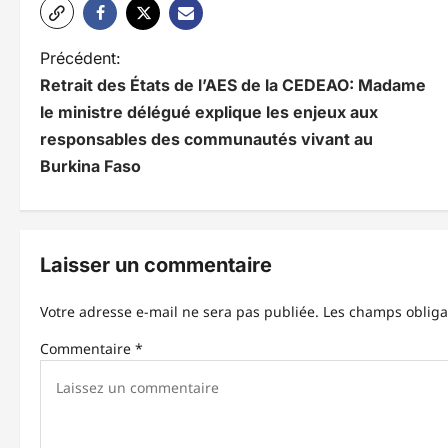
N
Précédent:
Retrait des États de l’AES de la CEDEAO: Madame
a
le ministre délégué explique les enjeux aux
v
responsables des communautés vivant au
i
Burkina Faso
g
a
Laisser un commentaire
t
i
Votre adresse e-mail ne sera pas publiée.
Les champs obliga
o
Commentaire
*
n
d