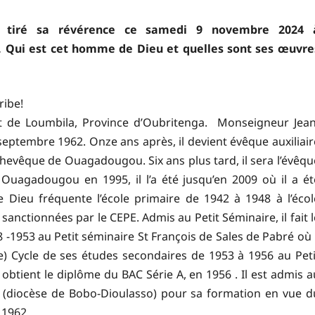
a tiré sa révérence ce samedi 9 novembre 2024 
 Qui est cet homme de Dieu et quelles sont ses œuvre
ribe!
t de Loumbila, Province d’Oubritenga. Monseigneur Jean
ptembre 1962. Onze ans après, il devient évêque auxiliair
evêque de Ouagadougou. Six ans plus tard, il sera l’évêqu
uagadougou en 1995, il l’a été jusqu’en 2009 où il a ét
ieu fréquente l’école primaire de 1942 à 1948 à l’écol
anctionnées par le CEPE. Admis au Petit Séminaire, il fait l
 -1953 au Petit séminaire St François de Sales de Pabré où i
e) Cycle de ses études secondaires de 1953 à 1956 au Peti
obtient le diplôme du BAC Série A, en 1956 . Il est admis a
 (diocèse de Bobo-Dioulasso) pour sa formation en vue d
 1962.