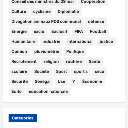
Conseil des ministres du 29 mai
Coopération
Culture
cyclisme
Diplomatie
Divagation animaux PDS communal
défense
Energie
exclu
Exclusif
FIFA
Football
Humanitaire
industrie
International
justice
Opinion
pluviométrie
Politique
Recrutement
religion
routière
Santé
scolaire
Société
Sport
sport s
sécu
Sécurité
Sénégal
Use
Y
Économie
Édito
éducation nationale
Catégories