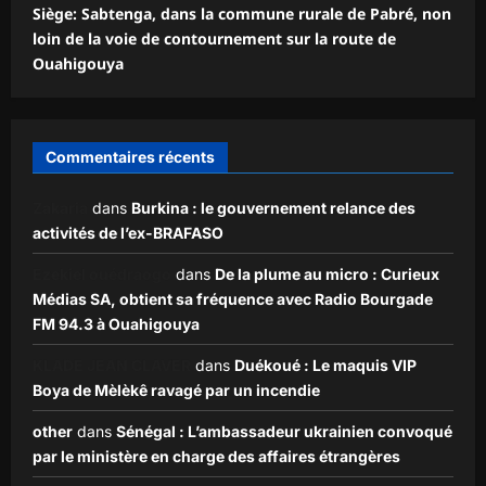
Siège: Sabtenga, dans la commune rurale de Pabré, non
loin de la voie de contournement sur la route de
Ouahigouya
Commentaires récents
Zakaria
dans
Burkina : le gouvernement relance des
activités de l’ex-BRAFASO
Ezekiel ouédraogo
dans
De la plume au micro : Curieux
Médias SA, obtient sa fréquence avec Radio Bourgade
FM 94.3 à Ouahigouya
KLADE JEAN CLAVER
dans
Duékoué : Le maquis VIP
Boya de Mèlèkê ravagé par un incendie
other
dans
Sénégal : L’ambassadeur ukrainien convoqué
par le ministère en charge des affaires étrangères