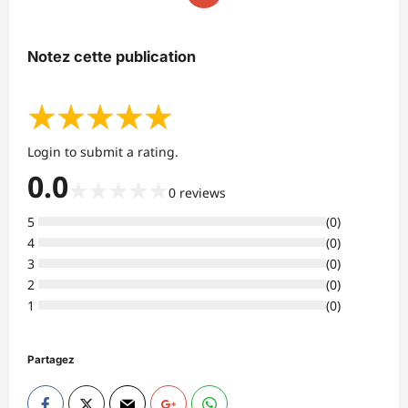
Notez cette publication
★
★
★
★
★
Login to submit a rating.
0.0
★
★
★
★
★
0
reviews
5
(
0
)
4
(
0
)
3
(
0
)
2
(
0
)
1
(
0
)
Partagez