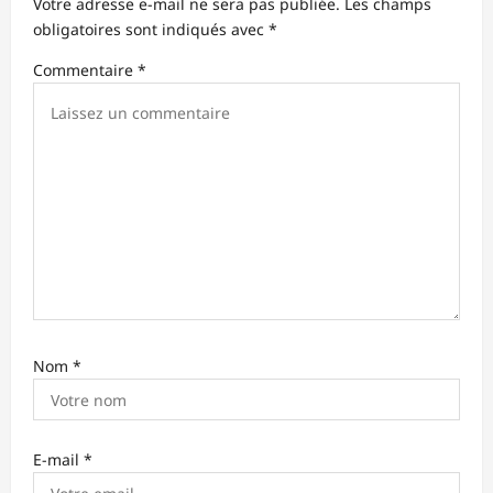
Votre adresse e-mail ne sera pas publiée.
Les champs
d
obligatoires sont indiqués avec
*
’
Commentaire
*
a
r
t
i
c
l
e
Nom
*
E-mail
*