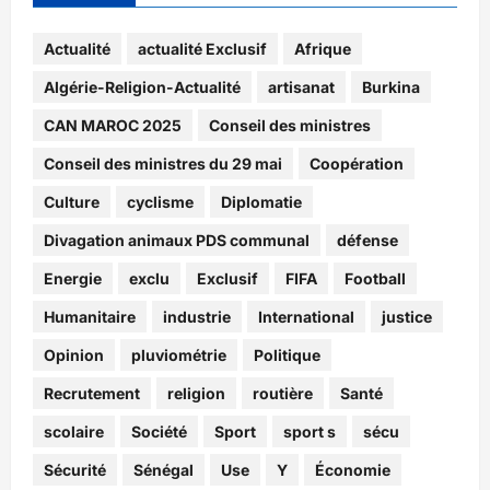
Actualité
actualité Exclusif
Afrique
Algérie-Religion-Actualité
artisanat
Burkina
CAN MAROC 2025
Conseil des ministres
Conseil des ministres du 29 mai
Coopération
Culture
cyclisme
Diplomatie
Divagation animaux PDS communal
défense
Energie
exclu
Exclusif
FIFA
Football
Humanitaire
industrie
International
justice
Opinion
pluviométrie
Politique
Recrutement
religion
routière
Santé
scolaire
Société
Sport
sport s
sécu
Sécurité
Sénégal
Use
Y
Économie