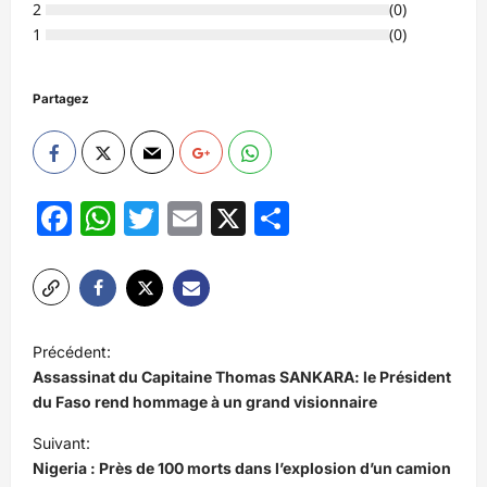
2
(
0
)
1
(
0
)
Partagez
Facebook
WhatsApp
Twitter
Email
X
Partager
N
Précédent:
a
Assassinat du Capitaine Thomas SANKARA: le Président
v
du Faso rend hommage à un grand visionnaire
i
Suivant:
Nigeria : Près de 100 morts dans l’explosion d’un camion
g