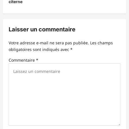
citerne
a
t
i
Laisser un commentaire
o
n
Votre adresse e-mail ne sera pas publiée.
Les champs
d
obligatoires sont indiqués avec
*
’
Commentaire
*
a
r
t
i
c
l
e