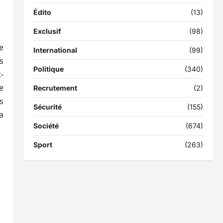
Édito
(13)
Exclusif
(98)
e
International
(99)
s
Politique
(340)
-
e
Recrutement
(2)
s
Sécurité
(155)
a
Société
(674)
Sport
(263)