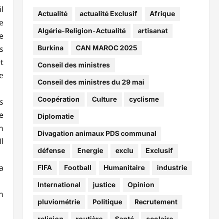
l
Actualité
actualité Exclusif
Afrique
e
Algérie-Religion-Actualité
artisanat
e
Burkina
CAN MAROC 2025
s
t
Conseil des ministres
e
Conseil des ministres du 29 mai
Coopération
Culture
cyclisme
s
e
Diplomatie
n
Divagation animaux PDS communal
l
défense
Energie
exclu
Exclusif
a
FIFA
Football
Humanitaire
industrie
International
justice
Opinion
n
pluviométrie
Politique
Recrutement
religion
routière
Santé
scolaire