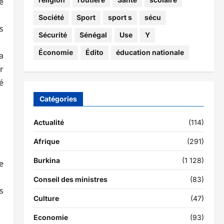
e
Société
Sport
sport s
sécu
s
Sécurité
Sénégal
Use
Y
Économie
Édito
éducation nationale
a
r
é
Catégories
Actualité
(114)
Afrique
(291)
Burkina
(1 128)
e
Conseil des ministres
(83)
s
Culture
(47)
Economie
(93)