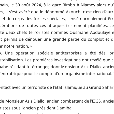
emain, le 30 août 2024, à la gare Rimbo à Niamey alors qu’i
ites, il s’est avéré que le dénommé Akouchi n’est rien d’autr
 de corps des forces spéciales, censé normalement êtr
opérations de toutes ces attaques tristement planifiées. Le
alité deux chefs terroristes nommés Ousmane Abdoulaye e
nt permis de dénouer une grande partie du complot et d
r notre nation. »
. Une opération spéciale antiterroriste a été dès lor
tabilisation. Les premières investigations ont révélé que c
abè résidant à l’étranger, dont Monsieur Aziz Diallo, ancie
Centrafrique pour le compte d’un organisme international. I
ontact avec un terroriste de l’État islamique au Grand Sahar
.
 Monsieur Aziz Diallo, ancien combattant de l’EIGS, ancie
ristes sous l’ancien président Damiba.