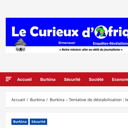
Aller
au
contenu
Accueil
Burkina
Sécurité
Société
Econom
Accueil
Burkina
Burkina – Tentative de déstabilisation : l
Burkina
Sécurité