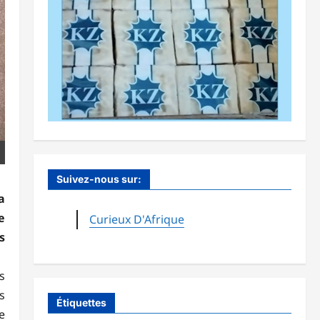
Suivez-nous sur:
a
e
Curieux D'Afrique
s
s
s
Étiquettes
e