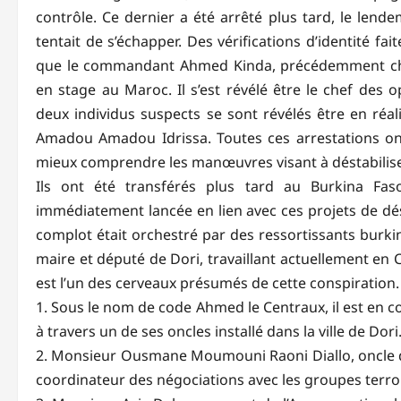
contrôle. Ce dernier a été arrêté plus tard, le lend
tentait de s’échapper. Des vérifications d’identité fa
que le commandant Ahmed Kinda, précédemment chef
en stage au Maroc. Il s’est révélé être le chef des 
deux individus suspects se sont révélés être en ré
Amadou Amadou Idrissa. Toutes ces arrestations o
mieux comprendre les manœuvres visant à déstabilise
Ils ont été transférés plus tard au Burkina Faso
immédiatement lancée en lien avec ces projets de dés
complot était orchestré par des ressortissants burkin
maire et député de Dori, travaillant actuellement en 
est l’un des cerveaux présumés de cette conspiration.
1. Sous le nom de code Ahmed le Centraux, il est en c
à travers un de ses oncles installé dans la ville de Dori
2. Monsieur Ousmane Moumouni Raoni Diallo, oncle de
coordinateur des négociations avec les groupes terro