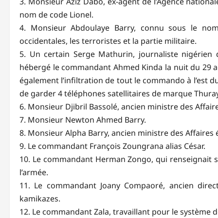
3. Monsieur Aziz Dabo, ex-agent de l’Agence national
nom de code Lionel.
4. Monsieur Abdoulaye Barry, connu sous le nom 
occidentales, les terroristes et la partie militaire.
5. Un certain Serge Mathurin, journaliste nigérien 
hébergé le commandant Ahmed Kinda la nuit du 29 août
également l’infiltration de tout le commando à l’est
de garder 4 téléphones satellitaires de marque Thura
6. Monsieur Djibril Bassolé, ancien ministre des Affai
7. Monsieur Newton Ahmed Barry.
8. Monsieur Alpha Barry, ancien ministre des Affaires
9. Le commandant François Zoungrana alias César.
10. Le commandant Herman Zongo, qui renseignait su
l’armée.
11. Le commandant Joany Compaoré, ancien direct
kamikazes.
12. Le commandant Zala, travaillant pour le système d