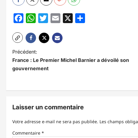
Facebook
WhatsApp
Twitter
Email
X
Partager
N
Précédent:
France : Le Premier Michel Barnier a dévoilé son
a
gouvernement
v
i
g
Laisser un commentaire
a
t
Votre adresse e-mail ne sera pas publiée.
Les champs obliga
i
Commentaire
*