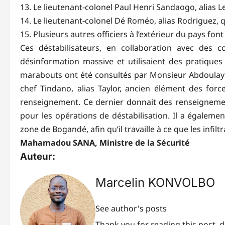
13. Le lieutenant-colonel Paul Henri Sandaogo, alias Le 
14. Le lieutenant-colonel Dé Roméo, alias Rodriguez, q
15. Plusieurs autres officiers à l’extérieur du pays font 
Ces déstabilisateurs, en collaboration avec des c
désinformation massive et utilisaient des pratiques 
marabouts ont été consultés par Monsieur Abdoulaye Ba
chef Tindano, alias Taylor, ancien élément des forc
renseignement. Ce dernier donnait des renseignemen
pour les opérations de déstabilisation. Il a égaleme
zone de Bogandé, afin qu’il travaille à ce que les infil
Mahamadou SANA, Ministre de la Sécurité
Auteur:
Marcelin KONVOLBO
See author's posts
Thank you for reading this post, d