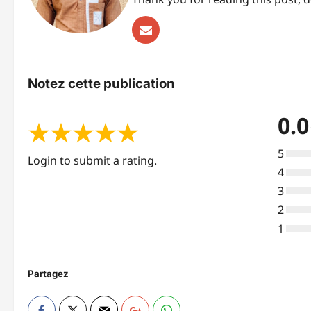
Notez cette publication
0.0
★
★
★
★
★
5
Login to submit a rating.
4
3
2
1
Partagez