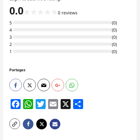
0.0
★
★
★
★
★
0
reviews
5
(
0
)
4
(
0
)
3
(
0
)
2
(
0
)
1
(
0
)
Partagez
Facebook
WhatsApp
Twitter
Email
X
Partager
N