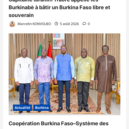
Burkinabè à bâtir un Burkina Faso libre et
souverain
Marcelin KONVOLBO
5 août 2026
0
Actualité
Burkina
Coopération Burkina Faso–Système des