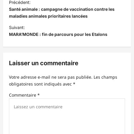
Précédent:
a
Santé animale : campagne de vaccination contre les
v
maladies animales prioritaires lancées
i
Suivant:
MARA’MONDE : fin de parcours pour les Etalons
g
a
t
Laisser un commentaire
i
o
Votre adresse e-mail ne sera pas publiée.
Les champs
n
obligatoires sont indiqués avec
*
d
Commentaire
*
’
a
r
t