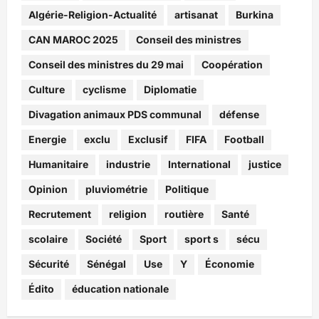
Algérie-Religion-Actualité
artisanat
Burkina
CAN MAROC 2025
Conseil des ministres
Conseil des ministres du 29 mai
Coopération
Culture
cyclisme
Diplomatie
Divagation animaux PDS communal
défense
Energie
exclu
Exclusif
FIFA
Football
Humanitaire
industrie
International
justice
Opinion
pluviométrie
Politique
Recrutement
religion
routière
Santé
scolaire
Société
Sport
sport s
sécu
Sécurité
Sénégal
Use
Y
Économie
Édito
éducation nationale