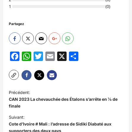
1
(
0
)
Partagez
Facebook
WhatsApp
Twitter
Email
X
Partager
N
Précédent:
a
CAN 2023 La chevauchée des Étalons s’arrête en ⅛ de
v
finale
i
Suivant:
Cote d’Ivoire # Mali : l’adresse de Sidiki Diabaté aux
g
supporters des deux pays