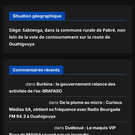
Situation géographique
Siège: Sabtenga, dans la commune rurale de Pabré, non
loin de la voie de contournement sur la route de
Ouahigouya
Commentaires récents
Zakaria
dans
Burkina : le gouvernement relance des
activités de l’ex-BRAFASO
Ezekiel ouédraogo
dans
De la plume au micro : Curieux
Médias SA, obtient sa fréquence avec Radio Bourgade
FM 94.3 à Ouahigouya
KLADE JEAN CLAVER
dans
Duékoué : Le maquis VIP
Boya de Mèlèkê ravagé par un incendie