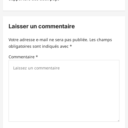
a
t
i
Laisser un commentaire
o
n
Votre adresse e-mail ne sera pas publiée.
Les champs
d
obligatoires sont indiqués avec
*
’
Commentaire
*
a
r
t
i
c
l
e