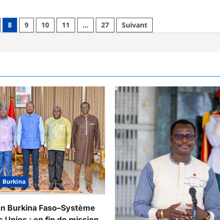
8
9
10
11
…
27
Suivant
Burkina
on Burkina Faso–Système
 Unies : en fin de mission,