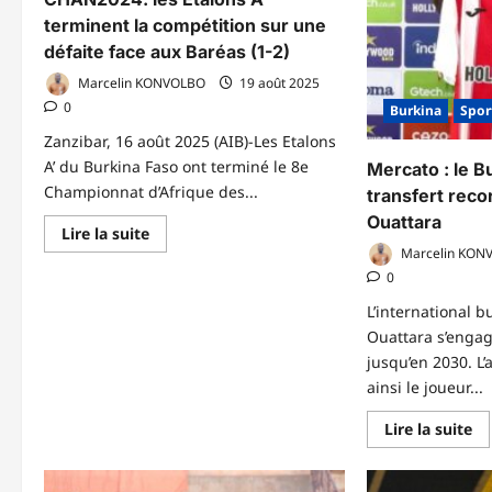
terminent la compétition sur une
défaite face aux Baréas (1-2)
Marcelin KONVOLBO
19 août 2025
0
Burkina
Spor
Zanzibar, 16 août 2025 (AIB)-Les Etalons
A’ du Burkina Faso ont terminé le 8e
Mercato : le B
Championnat d’Afrique des...
transfert rec
Ouattara
En
Lire la suite
savoir
Marcelin KON
plus
0
sur
CHAN2024:
les
L’international 
Etalons
Ouattara s’engag
A’
terminent
jusqu’en 2030. L’
la
compétition
ainsi le joueur...
sur
une
En
Lire la suite
défaite
sa
face
pl
aux
su
Baréas
Me