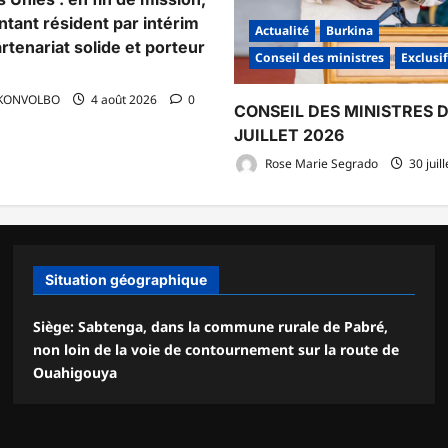
ntant résident par intérim
Actualité
Burkina
rtenariat solide et porteur
Conseil des ministres
Exclusif
 KONVOLBO
4 août 2026
0
CONSEIL DES MINISTRES 
JUILLET 2026
Rose Marie Segrado
30 juil
Situation géographique
Siège: Sabtenga, dans la commune rurale de Pabré,
non loin de la voie de contournement sur la route de
Ouahigouya