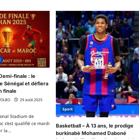
t
emi-finale : le
e Sénégal et défiera
 finale
VOLBO
29 août 2025
Sport
onal Stadium de
 s’est qualifié ce mardi
Basketball – À 13 ans, le prodige
 la...
burkinabè Mohamed Daboné