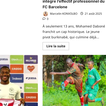
intègre l’effectif professionnel du
voir
FC Barcelone
us
r
Marcelin KONVOLBO
21 août 2025
HAN
24
0
mi-
À seulement 13 ans, Mohamed Daboné
nale
franchit un cap historique. Le jeune
pivot burkinabè, qui culmine déjà...
roc
arte
En
Lire la suite
négal
savoir
plus
fiera
sur
dagascar
Basketball
–
nale
À
13
ans,
le
prodige
burkinabè
Mohamed
Daboné
intègre
l’effectif
professionnel
du
FC