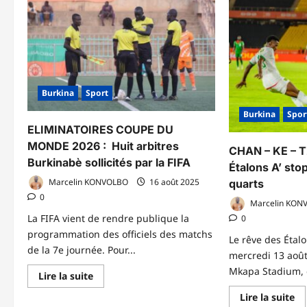
(1-
:
2)
le
Bu
Fa
ti
so
tr
re
av
Burkina
Sport
Da
Ou
Burkina
Spor
ELIMINATOIRES COUPE DU
MONDE 2026 : Huit arbitres
CHAN – KE – T
Burkinabè sollicités par la FIFA
Étalons A’ sto
Marcelin KONVOLBO
16 août 2025
quarts
0
Marcelin KON
La FIFA vient de rendre publique la
0
programmation des officiels des matchs
Le rêve des Étalon
de la 7e journée. Pour...
mercredi 13 aoû
Mkapa Stadium, e
En
Lire la suite
savoir
plus
En
Lire la suite
sur
sa