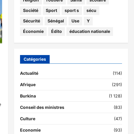
Société
Sport
sport s
sécu
Sécurité
Sénégal
Use
Y
Économie
Édito
éducation nationale
Catégories
Actualité
(114)
Afrique
(291)
Burkina
(1 128)
e
Conseil des ministres
(83)
Culture
(47)
Economie
(93)