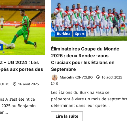
FASO
:
Des
rkina
légendes
so
du
ent
football
n
africain
ansfert
expriment
cord
Burkina
Sport
leur
ec
solidarité
ngo
au
attara
Président
t
Éliminatoires Coupe du Monde
du
Faso
2026 : deux Rendez-vous
dans
Cruciaux pour les Étalons en
sa
Z – UG 2024 : Les
lutte
Septembre
ppés aux portes des
contre
l’impérialisme
Marcelin KONVOLBO
16 août 2025
0
VOLBO
16 août 2025
Les Étalons du Burkina Faso se
préparent à vivre un mois de septembr
s A’ s’est éteint ce
déterminant dans leur quête...
t 2025 au Benjamin
n...
En
Lire la suite
savoir
plus
voir