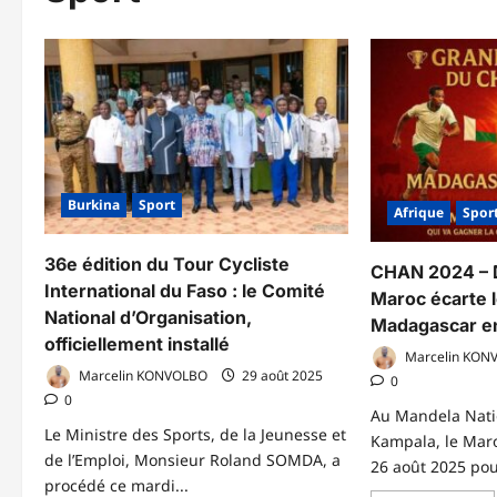
Burkina
Sport
Afrique
Spor
36e édition du Tour Cycliste
CHAN 2024 – D
International du Faso : le Comité
Maroc écarte l
National d’Organisation,
Madagascar en
officiellement installé
Marcelin KON
Marcelin KONVOLBO
29 août 2025
0
0
Au Mandela Nati
Le Ministre des Sports, de la Jeunesse et
Kampala, le Maroc
de l’Emploi, Monsieur Roland SOMDA, a
26 août 2025 pour
procédé ce mardi...