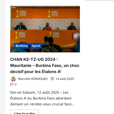
ELIMINATOIRES
pl
COUPE
su
DU
C
MONDE
–
2026
KE
:
–
Huit
TZ
arbitres
–
Burkinabè
U
sollicités
20
par
:
la
Le
FIFA
Burkina
Sport
Ét
A’
st
au
CHAN KE-TZ-UG 2024 :
po
de
Mauritanie – Burkina Faso, un choc
qu
décisif pour les Étalons A’
Marcelin KONVOLBO
14 août 2025
0
Dar-es-Salaam, 12 août 2025 – Les
Étalons A’ du Burkina Faso abordent
demain un rendez-vous crucial face...
En
Lire la suite