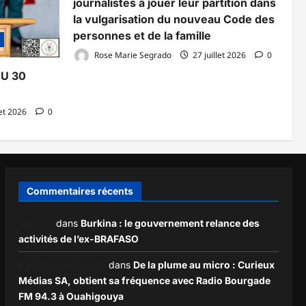
journalistes à jouer leur partition dans
la vulgarisation du nouveau Code des
personnes et de la famille
Rose Marie Segrado
27 juillet 2026
0
DU 30
let 2026
0
Commentaires récents
Zakaria
dans
Burkina : le gouvernement relance des
activités de l’ex-BRAFASO
Ezekiel ouédraogo
dans
De la plume au micro : Curieux
Médias SA, obtient sa fréquence avec Radio Bourgade
FM 94.3 à Ouahigouya