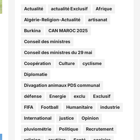
Actualité
actualité Exclusif
Afrique
Algérie-Religion-Actualité
artisanat
Burkina
CAN MAROC 2025
Conseil des ministres
e
Conseil des ministres du 29 mai
Coopération
Culture
cyclisme
Diplomatie
Divagation animaux PDS communal
défense
Energie
exclu
Exclusif
FIFA
Football
Humanitaire
industrie
International
justice
Opinion
pluviométrie
Politique
Recrutement
religion
routière
Santé
scolaire