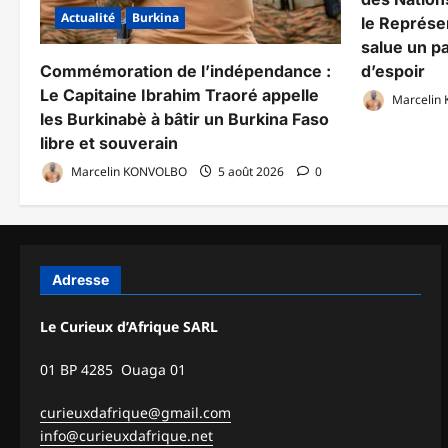
Actualité
Burkina
le Représe
salue un pa
Commémoration de l’indépendance :
d’espoir
Le Capitaine Ibrahim Traoré appelle
Marcelin
les Burkinabè à bâtir un Burkina Faso
libre et souverain
Marcelin KONVOLBO
5 août 2026
0
Adresse
Le Curieux d’Afrique SARL
01 BP 4285 Ouaga 01
curieuxdafrique@gmail.com
info@curieuxdafrique.net