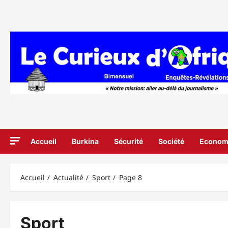
Aller
au
contenu
Accueil
Burkina
Sécurité
Société
Econom
Accueil
Actualité
Sport
Page 8
Sport