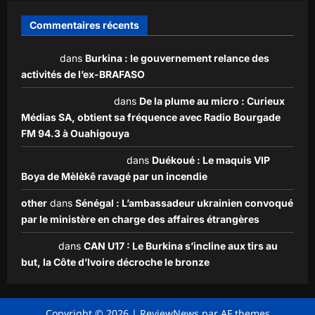
Commentaires récents
Zakaria
dans
Burkina : le gouvernement relance des
activités de l’ex-BRAFASO
Ezekiel ouédraogo
dans
De la plume au micro : Curieux
Médias SA, obtient sa fréquence avec Radio Bourgade
FM 94.3 à Ouahigouya
KLADE JEAN CLAVER
dans
Duékoué : Le maquis VIP
Boya de Mèlèkê ravagé par un incendie
other
dans
Sénégal : L’ambassadeur ukrainien convoqué
par le ministère en charge des affaires étrangères
Nia257
dans
CAN U17 : Le Burkina s’incline aux tirs au
but, la Côte d’Ivoire décroche le bronze
Copyright © 2026
|
ReviewNews
par AF themes