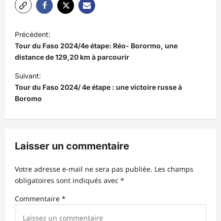
N
Précédent:
a
Tour du Faso 2024/4e étape: Réo- Borormo, une
v
distance de 129,20 km à parcourir
i
Suivant:
Tour du Faso 2024/ 4e étape : une victoire russe à
g
Boromo
a
t
i
Laisser un commentaire
o
n
Votre adresse e-mail ne sera pas publiée.
Les champs
d
obligatoires sont indiqués avec
*
’
Commentaire
*
a