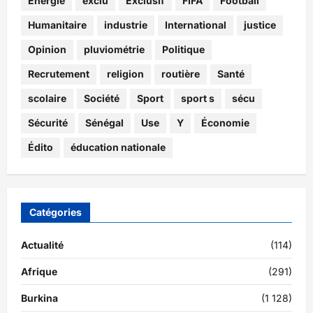
Energie
exclu
Exclusif
FIFA
Football
Humanitaire
industrie
International
justice
Opinion
pluviométrie
Politique
Recrutement
religion
routière
Santé
scolaire
Société
Sport
sport s
sécu
Sécurité
Sénégal
Use
Y
Économie
Édito
éducation nationale
Catégories
Actualité
(114)
Afrique
(291)
Burkina
(1 128)