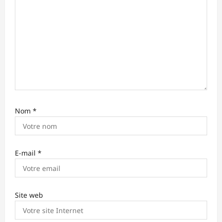
r
t
i
c
l
e
Nom
*
E-mail
*
Site web