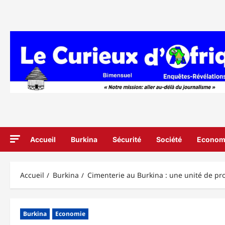
Aller
au
contenu
Accueil
Burkina
Sécurité
Société
Econom
Accueil
Burkina
Cimenterie au Burkina : une unité de pro
Burkina
Economie