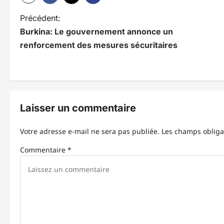
N
Précédent:
Burkina: Le gouvernement annonce un
a
renforcement des mesures sécuritaires
v
i
g
Laisser un commentaire
a
t
Votre adresse e-mail ne sera pas publiée.
Les champs obliga
i
Commentaire
*
o
n
d
’