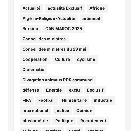
Actualité
actualité Exclusif
Afrique
Algérie-Religion-Actualité
artisanat
Burkina
CAN MAROC 2025
Conseil des ministres
Conseil des ministres du 29 mai
Coopération
Culture
cyclisme
.
Diplomatie
a
Divagation animaux PDS communal
défense
Energie
exclu
Exclusif
FIFA
Football
Humanitaire
industrie
International
justice
Opinion
a
pluviométrie
Politique
Recrutement
religion
routière
Santé
scolaire