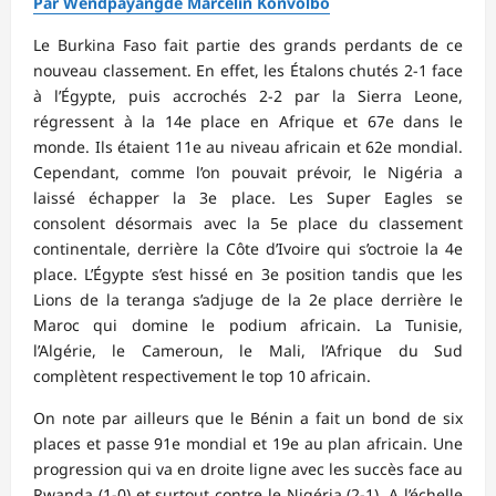
Par Wendpayangdé Marcelin Konvolbo
Le Burkina Faso fait partie des grands perdants de ce
nouveau classement. En effet, les Étalons chutés 2-1 face
à l’Égypte, puis accrochés 2-2 par la Sierra Leone,
régressent à la 14e place en Afrique et 67e dans le
monde. Ils étaient 11e au niveau africain et 62e mondial.
Cependant, comme l’on pouvait prévoir, le Nigéria a
laissé échapper la 3e place. Les Super Eagles se
consolent désormais avec la 5e place du classement
continentale, derrière la Côte d’Ivoire qui s’octroie la 4e
place. L’Égypte s’est hissé en 3e position tandis que les
Lions de la teranga s’adjuge de la 2e place derrière le
Maroc qui domine le podium africain. La Tunisie,
l’Algérie, le Cameroun, le Mali, l’Afrique du Sud
complètent respectivement le top 10 africain.
On note par ailleurs que le Bénin a fait un bond de six
places et passe 91e mondial et 19e au plan africain. Une
progression qui va en droite ligne avec les succès face au
Rwanda (1-0) et surtout contre le Nigéria (2-1). A l’échelle