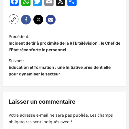
Facebook
WhatsApp
Twitter
Email
X
Partager
N
Précédent:
a
Incident de tir à proximité de la RTB télévision : le Chef de
v
l’Etat réconforte le personnel
i
Suivant:
Education et formation : une Initiative présidentielle
g
pour dynamiser le secteur
a
t
i
Laisser un commentaire
o
n
Votre adresse e-mail ne sera pas publiée.
Les champs
d
obligatoires sont indiqués avec
*