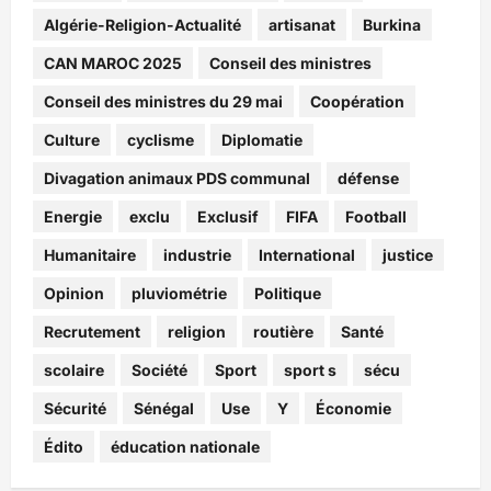
Algérie-Religion-Actualité
artisanat
Burkina
CAN MAROC 2025
Conseil des ministres
Conseil des ministres du 29 mai
Coopération
Culture
cyclisme
Diplomatie
Divagation animaux PDS communal
défense
Energie
exclu
Exclusif
FIFA
Football
Humanitaire
industrie
International
justice
Opinion
pluviométrie
Politique
Recrutement
religion
routière
Santé
scolaire
Société
Sport
sport s
sécu
Sécurité
Sénégal
Use
Y
Économie
Édito
éducation nationale