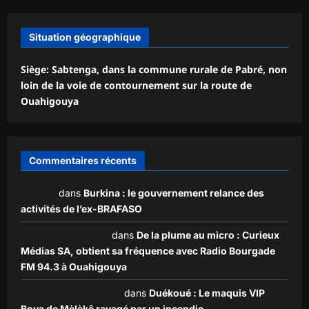
Situation géographique
Siège: Sabtenga, dans la commune rurale de Pabré, non
loin de la voie de contournement sur la route de
Ouahigouya
Commentaires récents
Zakaria
dans
Burkina : le gouvernement relance des
activités de l’ex-BRAFASO
Ezekiel ouédraogo
dans
De la plume au micro : Curieux
Médias SA, obtient sa fréquence avec Radio Bourgade
FM 94.3 à Ouahigouya
KLADE JEAN CLAVER
dans
Duékoué : Le maquis VIP
Boya de Mèlèkê ravagé par un incendie