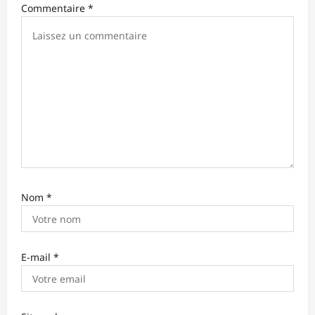
’
Commentaire
*
a
r
t
i
c
l
e
Nom
*
E-mail
*