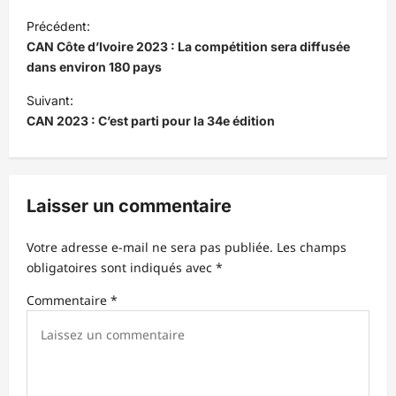
N
Précédent:
a
CAN Côte d’Ivoire 2023 : La compétition sera diffusée
v
dans environ 180 pays
i
Suivant:
CAN 2023 : C’est parti pour la 34e édition
g
a
t
Laisser un commentaire
i
o
Votre adresse e-mail ne sera pas publiée.
Les champs
n
obligatoires sont indiqués avec
*
d
Commentaire
*
’
a
r