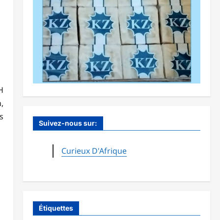
H
,
s
Suivez-nous sur:
Curieux D'Afrique
Étiquettes