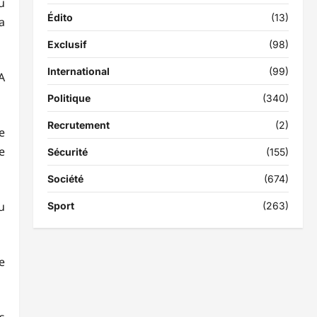
u
Édito
(13)
a
Exclusif
(98)
International
(99)
A
Politique
(340)
Recrutement
(2)
e
e
Sécurité
(155)
Société
(674)
u
Sport
(263)
e