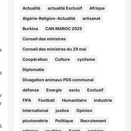
Actualité
actualité Exclusif
Afrique
Algérie-Religion-Actualité
artisanat
Burkina
CAN MAROC 2025
Conseil des ministres
s
Conseil des ministres du 29 mai
Coopération
Culture
cyclisme
Diplomatie
s
Divagation animaux PDS communal
défense
Energie
exclu
Exclusif
r
FIFA
Football
Humanitaire
industrie
r
International
justice
Opinion
pluviométrie
Politique
Recrutement
S
religion
routière
Santé
scolaire