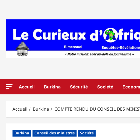
Aller
au
contenu
Accueil
Burkina
Sécurité
Société
Econom
Accueil
Burkina
COMPTE RENDU DU CONSEIL DES MINIS
Burkina
Conseil des ministres
Société