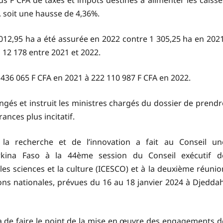
s F CFA de taxes et impôts destinés à alimenter les caisse
, soit une hausse de 4,36%.
0 012,95 ha a été assurée en 2022 contre 1 305,25 ha en 2021
12 178 entre 2021 et 2022.
 436 065 F CFA en 2021 à 222 110 987 F CFA en 2022.
rangés et instruit les ministres chargés du dossier de prendr
ances plus incitatif.
e la recherche et de l’innovation a fait au Conseil un
urkina Faso à la 44ème session du Conseil exécutif d
les sciences et la culture (ICESCO) et à la deuxième réunio
ns nationales, prévues du 16 au 18 janvier 2024 à Djeddah
a de faire le point de la mise en œuvre des engagements d