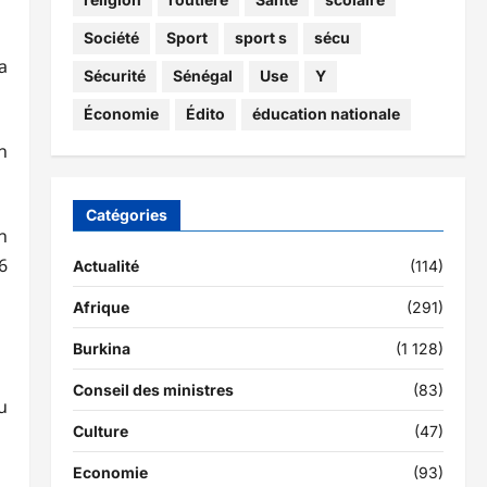
Société
Sport
sport s
sécu
a
Sécurité
Sénégal
Use
Y
Économie
Édito
éducation nationale
n
Catégories
n
6
Actualité
(114)
Afrique
(291)
Burkina
(1 128)
Conseil des ministres
(83)
u
Culture
(47)
Economie
(93)