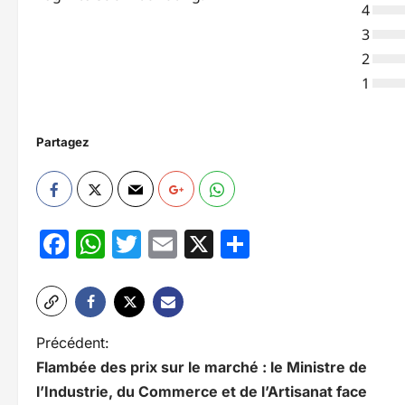
4
3
2
1
Partagez
Facebook
WhatsApp
Twitter
Email
X
Partager
N
Précédent:
Flambée des prix sur le marché : le Ministre de
a
l’Industrie, du Commerce et de l’Artisanat face