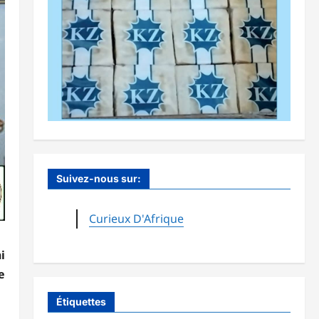
Suivez-nous sur:
Curieux D'Afrique
i
e
Étiquettes