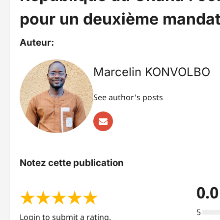
pour un deuxième manda
Auteur:
Marcelin KONVOLBO
See author's posts
Notez cette publication
0.0
★
★
★
★
★
5
Login to submit a rating.