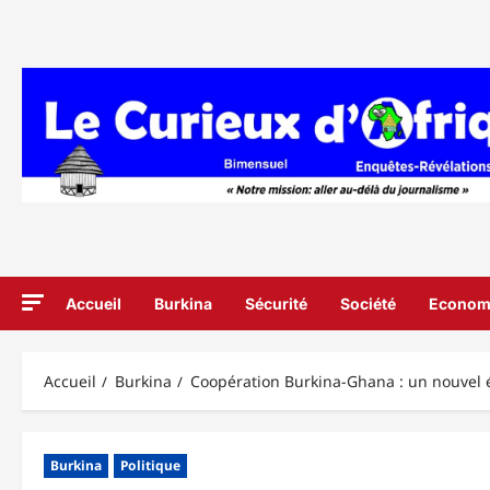
Aller
au
contenu
Accueil
Burkina
Sécurité
Société
Econom
Accueil
Burkina
Coopération Burkina-Ghana : un nouvel 
Burkina
Politique