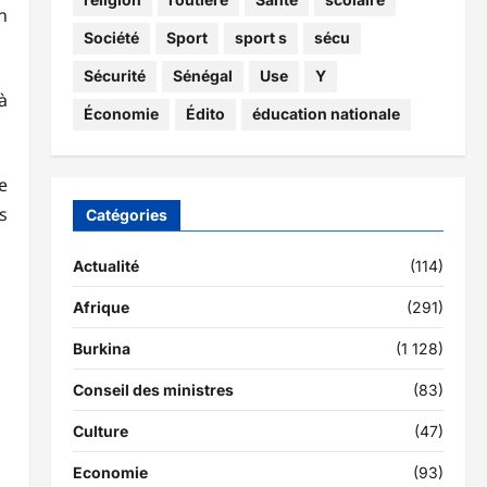
n
Société
Sport
sport s
sécu
Sécurité
Sénégal
Use
Y
à
Économie
Édito
éducation nationale
e
s
Catégories
Actualité
(114)
Afrique
(291)
Burkina
(1 128)
Conseil des ministres
(83)
Culture
(47)
i
Economie
(93)