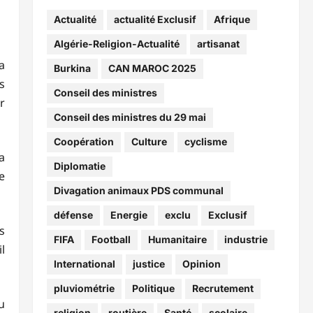
Actualité
actualité Exclusif
Afrique
Algérie-Religion-Actualité
artisanat
a
Burkina
CAN MAROC 2025
s
Conseil des ministres
r
Conseil des ministres du 29 mai
Coopération
Culture
cyclisme
a
Diplomatie
e
Divagation animaux PDS communal
défense
Energie
exclu
Exclusif
s
FIFA
Football
Humanitaire
industrie
l
International
justice
Opinion
pluviométrie
Politique
Recrutement
u
religion
routière
Santé
scolaire