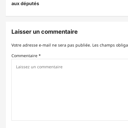
v
aux députés
i
g
Laisser un commentaire
a
t
Votre adresse e-mail ne sera pas publiée.
Les champs obliga
i
Commentaire
*
o
n
d
’
a
r
t