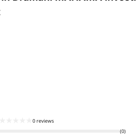
t
★
★
★
★
★
0
reviews
(
0
)