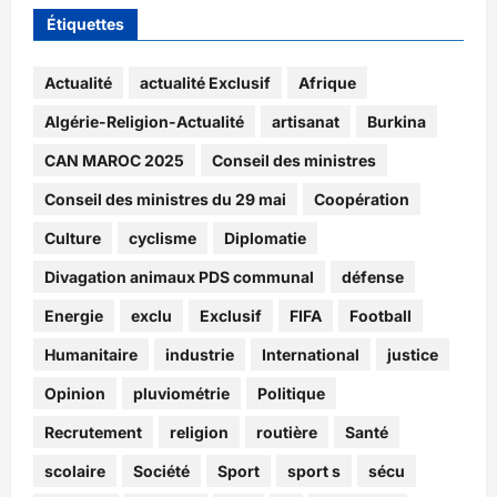
Étiquettes
Actualité
actualité Exclusif
Afrique
Algérie-Religion-Actualité
artisanat
Burkina
CAN MAROC 2025
Conseil des ministres
Conseil des ministres du 29 mai
Coopération
Culture
cyclisme
Diplomatie
Divagation animaux PDS communal
défense
Energie
exclu
Exclusif
FIFA
Football
Humanitaire
industrie
International
justice
Opinion
pluviométrie
Politique
Recrutement
religion
routière
Santé
scolaire
Société
Sport
sport s
sécu