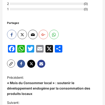
2
(
0
)
1
(
0
)
Partagez
Facebook
WhatsApp
Twitter
Email
X
Partager
N
Précédent:
a
« Mois du Consommer local » : soutenir le
v
développement endogène par la consommation des
produits locaux
i
Suivant:
g