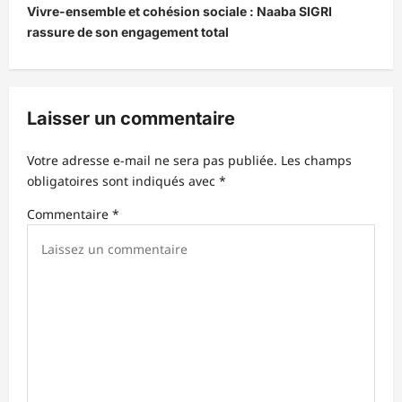
Vivre-ensemble et cohésion sociale : Naaba SIGRI
a
rassure de son engagement total
t
i
o
Laisser un commentaire
n
d
Votre adresse e-mail ne sera pas publiée.
Les champs
obligatoires sont indiqués avec
*
’
Commentaire
*
a
r
t
i
c
l
e