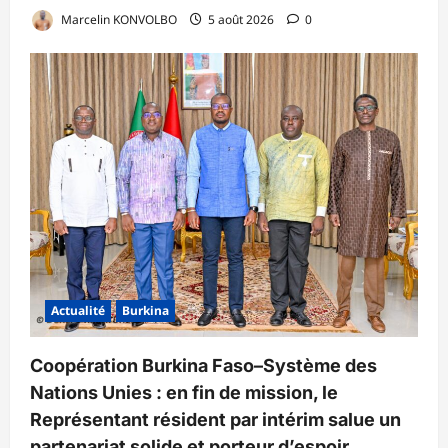
Marcelin KONVOLBO
5 août 2026
0
Actualité
Burkina
Coopération Burkina Faso–Système des
Nations Unies : en fin de mission, le
Représentant résident par intérim salue un
partenariat solide et porteur d’espoir