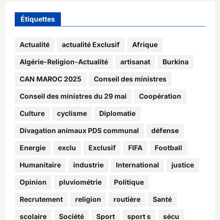
Étiquettes
Actualité
actualité Exclusif
Afrique
Algérie-Religion-Actualité
artisanat
Burkina
CAN MAROC 2025
Conseil des ministres
Conseil des ministres du 29 mai
Coopération
Culture
cyclisme
Diplomatie
Divagation animaux PDS communal
défense
Energie
exclu
Exclusif
FIFA
Football
Humanitaire
industrie
International
justice
Opinion
pluviométrie
Politique
Recrutement
religion
routière
Santé
scolaire
Société
Sport
sport s
sécu