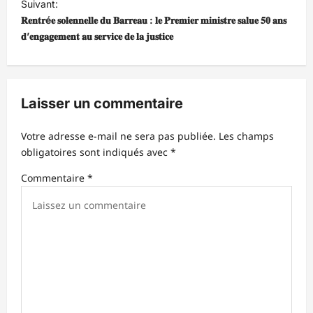
i
Suivant:
𝐑𝐞𝐧𝐭𝐫é𝐞 𝐬𝐨𝐥𝐞𝐧𝐧𝐞𝐥𝐥𝐞 𝐝𝐮 𝐁𝐚𝐫𝐫𝐞𝐚𝐮 : 𝐥𝐞 𝐏𝐫𝐞𝐦𝐢𝐞𝐫 𝐦𝐢𝐧𝐢𝐬𝐭𝐫𝐞 𝐬𝐚𝐥𝐮𝐞 𝟓𝟎 𝐚𝐧𝐬
g
𝐝’𝐞𝐧𝐠𝐚𝐠𝐞𝐦𝐞𝐧𝐭 𝐚𝐮 𝐬𝐞𝐫𝐯𝐢𝐜𝐞 𝐝𝐞 𝐥𝐚 𝐣𝐮𝐬𝐭𝐢𝐜𝐞 ‎
a
t
i
Laisser un commentaire
o
n
Votre adresse e-mail ne sera pas publiée.
Les champs
d
obligatoires sont indiqués avec
*
’
Commentaire
*
a
r
t
i
c
l