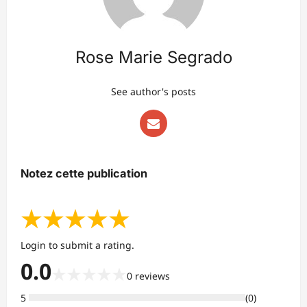
Rose Marie Segrado
See author's posts
Notez cette publication
★
★
★
★
★
Login to submit a rating.
0.0
★
★
★
★
★
0
reviews
5
(
0
)