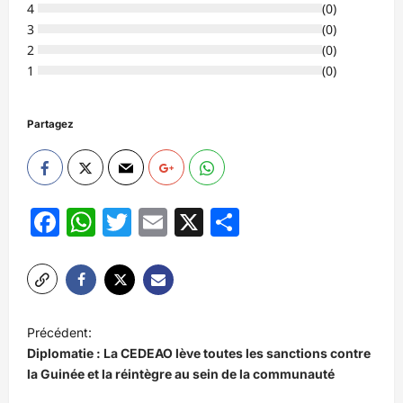
4
(
0
)
3
(
0
)
2
(
0
)
1
(
0
)
Partagez
Facebook
WhatsApp
Twitter
Email
X
Partager
N
Précédent:
a
Diplomatie : La CEDEAO lève toutes les sanctions contre
v
la Guinée et la réintègre au sein de la communauté