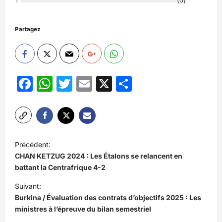
Partagez
Facebook
WhatsApp
Twitter
Email
X
Partager
N
Précédent:
a
CHAN KETZUG 2024 : Les Étalons se relancent en
v
battant la Centrafrique 4-2
i
Suivant:
Burkina / Évaluation des contrats d’objectifs 2025 : Les
g
ministres à l’épreuve du bilan semestriel
a