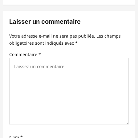
t
i
Laisser un commentaire
o
n
Votre adresse e-mail ne sera pas publiée.
Les champs
d
obligatoires sont indiqués avec
*
’
Commentaire
*
a
r
t
i
c
l
e
Nom
*