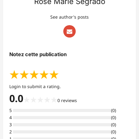
Rose Marie Segrado
See author's posts
Notez cette publication
★
★
★
★
★
Login to submit a rating.
0.0
★
★
★
★
★
0
reviews
5
(
0
)
4
(
0
)
3
(
0
)
2
(
0
)
1
(
0
)