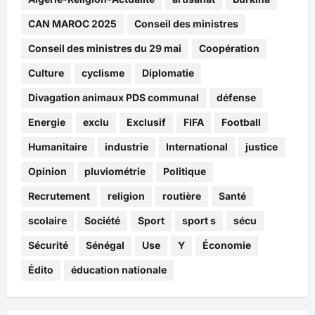
CAN MAROC 2025
Conseil des ministres
Conseil des ministres du 29 mai
Coopération
Culture
cyclisme
Diplomatie
Divagation animaux PDS communal
défense
Energie
exclu
Exclusif
FIFA
Football
Humanitaire
industrie
International
justice
Opinion
pluviométrie
Politique
Recrutement
religion
routière
Santé
scolaire
Société
Sport
sport s
sécu
Sécurité
Sénégal
Use
Y
Économie
Édito
éducation nationale