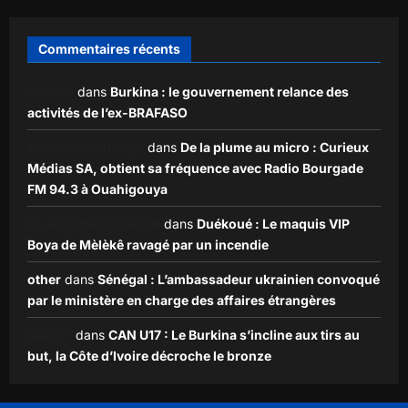
Commentaires récents
Zakaria
dans
Burkina : le gouvernement relance des
activités de l’ex-BRAFASO
Ezekiel ouédraogo
dans
De la plume au micro : Curieux
Médias SA, obtient sa fréquence avec Radio Bourgade
FM 94.3 à Ouahigouya
KLADE JEAN CLAVER
dans
Duékoué : Le maquis VIP
Boya de Mèlèkê ravagé par un incendie
other
dans
Sénégal : L’ambassadeur ukrainien convoqué
par le ministère en charge des affaires étrangères
Nia257
dans
CAN U17 : Le Burkina s’incline aux tirs au
but, la Côte d’Ivoire décroche le bronze