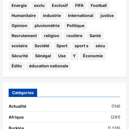
Energie
exclu
Exclusif
FIFA
Football
Humanitaire
industrie
International
justice
Opinion
pluviométrie
Politique
Recrutement
religion
routière
Santé
scolaire
Société
Sport
sport s
sécu
Sécurité
Sénégal
Use
Y
Économie
Édito
éducation nationale
Catégories
Actualité
(114)
Afrique
(291)
Burkina
(1 128)