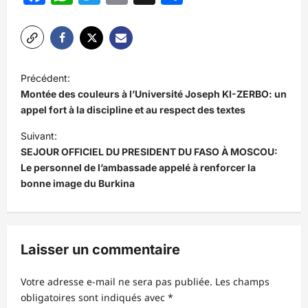
N
Précédent:
a
Montée des couleurs à l’Université Joseph KI-ZERBO: un
v
appel fort à la discipline et au respect des textes
i
Suivant:
SEJOUR OFFICIEL DU PRESIDENT DU FASO À MOSCOU:
g
Le personnel de l’ambassade appelé à renforcer la
a
bonne image du Burkina
t
i
o
Laisser un commentaire
n
d
Votre adresse e-mail ne sera pas publiée.
Les champs
obligatoires sont indiqués avec
*
’