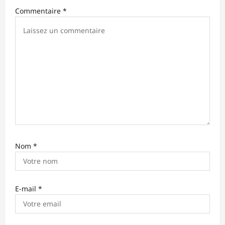
Commentaire
*
a
r
t
i
c
l
e
Nom
*
E-mail
*