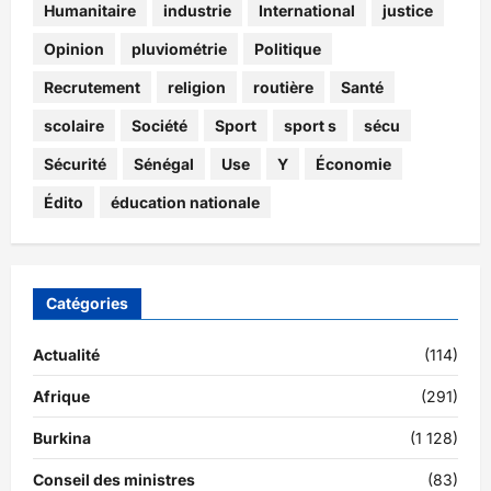
Humanitaire
industrie
International
justice
Opinion
pluviométrie
Politique
Recrutement
religion
routière
Santé
scolaire
Société
Sport
sport s
sécu
Sécurité
Sénégal
Use
Y
Économie
Édito
éducation nationale
Catégories
Actualité
(114)
Afrique
(291)
Burkina
(1 128)
Conseil des ministres
(83)