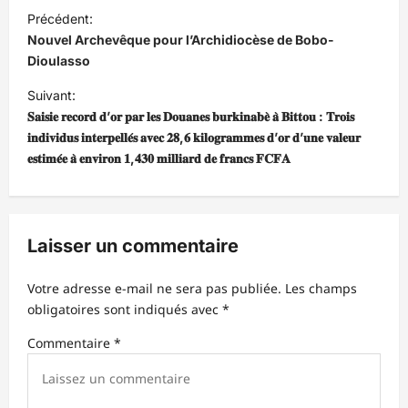
N
Précédent:
a
Nouvel Archevêque pour l’Archidiocèse de Bobo-
v
Dioulasso
i
Suivant:
𝐒𝐚𝐢𝐬𝐢𝐞 𝐫𝐞𝐜𝐨𝐫𝐝 𝐝’𝐨𝐫 𝐩𝐚𝐫 𝐥𝐞𝐬 𝐃𝐨𝐮𝐚𝐧𝐞𝐬 𝐛𝐮𝐫𝐤𝐢𝐧𝐚𝐛𝐞̀ 𝐚̀ 𝐁𝐢𝐭𝐭𝐨𝐮 : 𝐓𝐫𝐨𝐢𝐬
g
𝐢𝐧𝐝𝐢𝐯𝐢𝐝𝐮𝐬 𝐢𝐧𝐭𝐞𝐫𝐩𝐞𝐥𝐥𝐞́𝐬 𝐚𝐯𝐞𝐜 𝟐𝟖,𝟔 𝐤𝐢𝐥𝐨𝐠𝐫𝐚𝐦𝐦𝐞𝐬 𝐝’𝐨𝐫 𝐝’𝐮𝐧𝐞 𝐯𝐚𝐥𝐞𝐮𝐫
a
𝐞𝐬𝐭𝐢𝐦𝐞́𝐞 𝐚̀ 𝐞𝐧𝐯𝐢𝐫𝐨𝐧 𝟏,𝟒𝟑𝟎 𝐦𝐢𝐥𝐥𝐢𝐚𝐫𝐝 𝐝𝐞 𝐟𝐫𝐚𝐧𝐜𝐬 𝐅𝐂𝐅𝐀
t
i
o
Laisser un commentaire
n
d
Votre adresse e-mail ne sera pas publiée.
Les champs
obligatoires sont indiqués avec
*
’
Commentaire
*
a
r
t