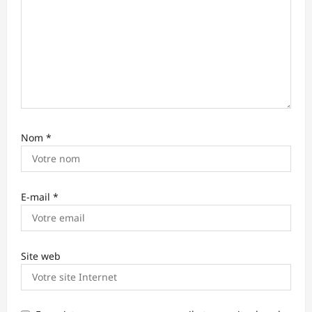
i
c
l
e
Nom
*
E-mail
*
Site web