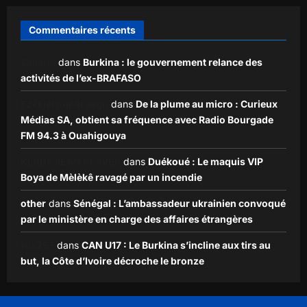
Commentaires récents
Zakaria
dans
Burkina : le gouvernement relance des
activités de l’ex-BRAFASO
Ezekiel ouédraogo
dans
De la plume au micro : Curieux
Médias SA, obtient sa fréquence avec Radio Bourgade
FM 94.3 à Ouahigouya
KLADE JEAN CLAVER
dans
Duékoué : Le maquis VIP
Boya de Mèlèkê ravagé par un incendie
other
dans
Sénégal : L’ambassadeur ukrainien convoqué
par le ministère en charge des affaires étrangères
Nia257
dans
CAN U17 : Le Burkina s’incline aux tirs au
but, la Côte d’Ivoire décroche le bronze