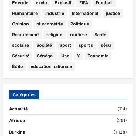
Energie
exclu
Exclusif
FIFA
Football
Humanitaire
industrie
International
justice
Opinion
pluviométrie
Politique
Recrutement
religion
routière
Santé
scolaire
Société
Sport
sport s
sécu
Sécurité
Sénégal
Use
Y
Économie
Édito
éducation nationale
Catégories
Actualité
(114)
Afrique
(291)
Burkina
(1 128)