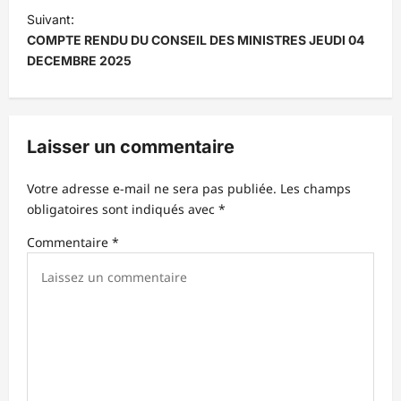
i
Suivant:
COMPTE RENDU DU CONSEIL DES MINISTRES JEUDI 04
g
DECEMBRE 2025
a
t
i
Laisser un commentaire
o
n
Votre adresse e-mail ne sera pas publiée.
Les champs
d
obligatoires sont indiqués avec
*
’
Commentaire
*
a
r
t
i
c