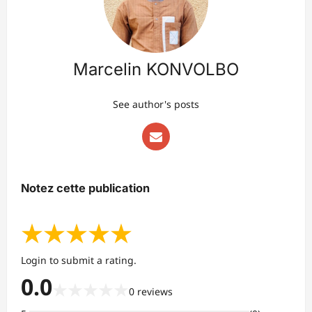
Marcelin KONVOLBO
See author's posts
Notez cette publication
★
★
★
★
★
Login to submit a rating.
0.0
★
★
★
★
★
0
reviews