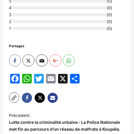
5
(
0
)
4
(
0
)
3
(
0
)
2
(
0
)
1
(
0
)
Partagez
Facebook
WhatsApp
Twitter
Email
X
Partager
N
Précédent:
a
Lutte contre la criminalité urbaine : La Police Nationale
v
met fin au parcours d’un réseau de malfrats à Koupéla.