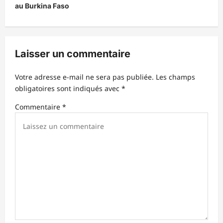
au Burkina Faso
a
t
i
Laisser un commentaire
o
n
Votre adresse e-mail ne sera pas publiée.
Les champs
d
obligatoires sont indiqués avec
*
’
Commentaire
*
a
r
t
i
c
l
e