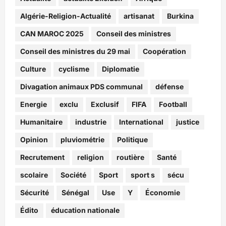
Algérie-Religion-Actualité
artisanat
Burkina
CAN MAROC 2025
Conseil des ministres
Conseil des ministres du 29 mai
Coopération
Culture
cyclisme
Diplomatie
Divagation animaux PDS communal
défense
Energie
exclu
Exclusif
FIFA
Football
Humanitaire
industrie
International
justice
Opinion
pluviométrie
Politique
Recrutement
religion
routière
Santé
scolaire
Société
Sport
sport s
sécu
Sécurité
Sénégal
Use
Y
Économie
Édito
éducation nationale