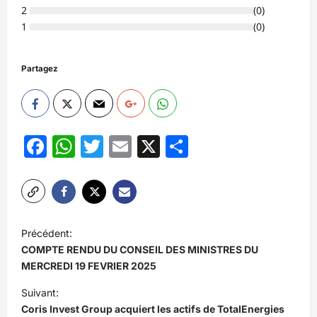
2
(
0
)
1
(
0
)
Partagez
Facebook
WhatsApp
Twitter
Email
X
Partager
N
Précédent:
a
COMPTE RENDU DU CONSEIL DES MINISTRES DU
v
MERCREDI 19 FEVRIER 2025
i
Suivant:
Coris Invest Group acquiert les actifs de TotalEnergies
g